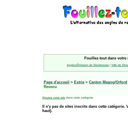
Fouillez-tout dans votre 
AgglomÃ©ration de Sherbrooke
|
Ville de She
Page d'accueil
>
Estrie
>
Canton Magog/Orford
Revenu
Ajoutez votre site
dans cette catégorie
Il n'y pas de sites inscrits dans cette catégorie. 
haut).