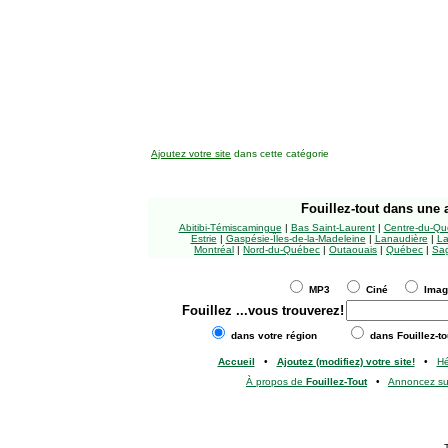
Ajoutez votre site
dans cette catégorie
Fouillez-tout
dans une a
Abitibi-Témiscamingue
|
Bas Saint-Laurent
|
Centre-du-Qu
Estrie
|
Gaspésie-Îles-de-la-Madeleine
|
Lanaudière
|
La
Montréal
|
Nord-du-Québec
|
Outaouais
|
Québec
|
Sag
MP3
Ciné
Ima
Fouillez
...vous trouverez!
dans votre région
dans Fouillez-to
Accueil
•
Ajoutez (modifiez) votre site!
•
H
À propos de
Fouillez-Tout
•
Annoncez s