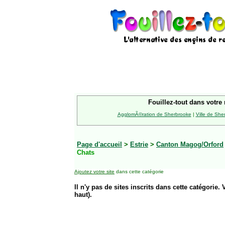
Fouillez-tout dans votre 
AgglomÃ©ration de Sherbrooke
|
Ville de She
Page d'accueil
>
Estrie
>
Canton Magog/Orford
Chats
Ajoutez votre site
dans cette catégorie
Il n'y pas de sites inscrits dans cette catégorie. 
haut).