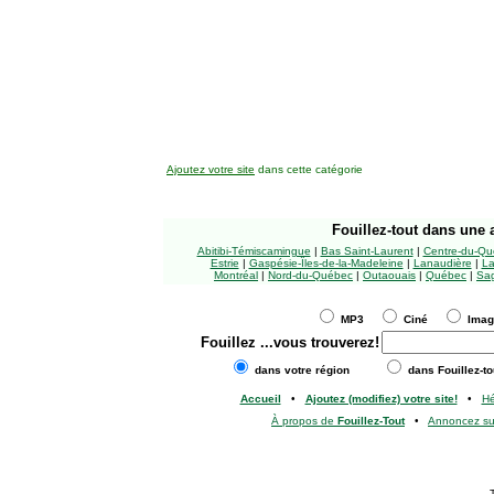
Ajoutez votre site
dans cette catégorie
Fouillez-tout
dans une a
Abitibi-Témiscamingue
|
Bas Saint-Laurent
|
Centre-du-Qu
Estrie
|
Gaspésie-Îles-de-la-Madeleine
|
Lanaudière
|
La
Montréal
|
Nord-du-Québec
|
Outaouais
|
Québec
|
Sag
MP3
Ciné
Ima
Fouillez
...vous trouverez!
dans votre région
dans Fouillez-to
Accueil
•
Ajoutez (modifiez) votre site!
•
H
À propos de
Fouillez-Tout
•
Annoncez s