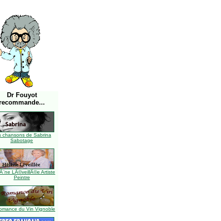
Dr Fouyot
recommande...
s chansons de Sabrina
Sabotage
Ã¨ne LÃ©veillÃ©e Artiste
Peintre
omance du Vin Vignoble