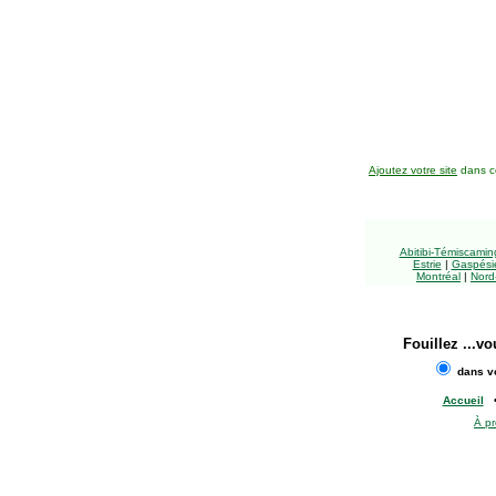
Ajoutez votre site
dans ce
Abitibi-Témiscami
Estrie
|
Gaspésie
Montréal
|
Nord
Fouillez
...vo
dans vo
Accueil
À p