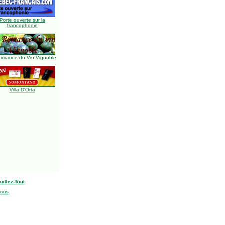
Porte ouverte sur la
francophonie
omance du Vin Vignoble
Villa D'Orta
uillez-Tout
nous