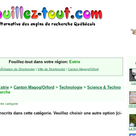
Fouillez-tout dans votre région:
Estrie
Ã©ration de Sherbrooke
|
Ville de Sherbrooke
|
Canton Magog/Orford
Le
strie
>
Canton Magog/Orford
>
Technologie
>
Science & Techno
herche
tte catégorie
HÃ©l
inscrits dans cette catégorie. Veuillez choisir une autre option (ci-
La R