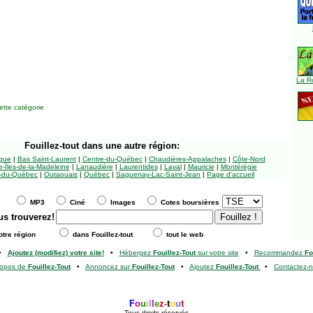
La R
tte catégorie
Fouillez-tout
dans une autre région:
ngue
|
Bas Saint-Laurent
|
Centre-du-Québec
|
Chaudières-Appalaches
|
Côte-Nord
-Îles-de-la-Madeleine
|
Lanaudière
|
Laurentides
|
Laval
|
Mauricie
|
Montérégie
-du-Québec
|
Outaouais
|
Québec
|
Saguenay-Lac-Saint-Jean
|
Page d'accueil
MP3
Ciné
Images
Cotes boursières
us trouverez!
tre région
dans Fouillez-tout
tout le web
•
Ajoutez (modifiez) votre site!
•
Hébergez
Fouillez-Tout
sur votre site
•
Recommandez
Fo
ropos de
Fouillez-Tout
•
Annoncez sur
Fouillez-Tout
•
Ajoutez
Fouillez-Tout
•
Contactez-
F
o
u
i
l
l
e
z
-
t
o
u
t
Tous droits réservés