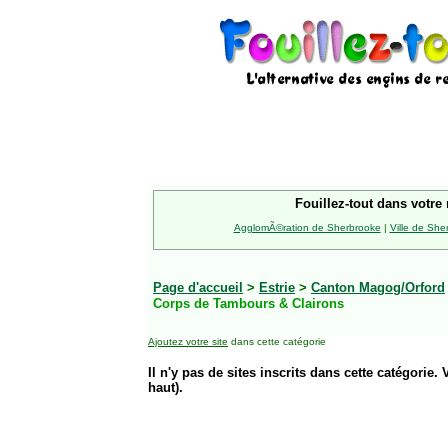
Fouillez-tout dans votre 
AgglomÃ©ration de Sherbrooke
|
Ville de She
Page d'accueil
>
Estrie
>
Canton Magog/Orford
Corps de Tambours & Clairons
Ajoutez votre site
dans cette catégorie
Il n'y pas de sites inscrits dans cette catégorie. 
haut).