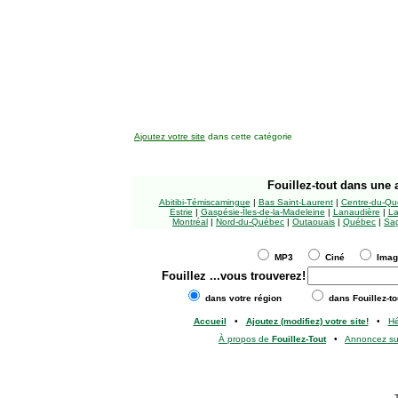
Ajoutez votre site
dans cette catégorie
Fouillez-tout
dans une a
Abitibi-Témiscamingue
|
Bas Saint-Laurent
|
Centre-du-Qu
Estrie
|
Gaspésie-Îles-de-la-Madeleine
|
Lanaudière
|
La
Montréal
|
Nord-du-Québec
|
Outaouais
|
Québec
|
Sag
MP3
Ciné
Ima
Fouillez
...vous trouverez!
dans votre région
dans Fouillez-to
Accueil
•
Ajoutez (modifiez) votre site!
•
H
À propos de
Fouillez-Tout
•
Annoncez s