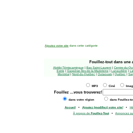
Ajoutez votre site
dans cette catégorie
Fouillez-tout
dans une a
Abitibi-Témiscamingue
|
Bas Saint-Laurent
|
Centre-du-Qu
Estrie
|
Gaspésie-Îles-de-la-Madeleine
|
Lanaudière
|
La
Montréal
|
Nord-du-Québec
|
Outaouais
|
Québec
|
Sag
MP3
Ciné
Ima
Fouillez
...vous trouverez!
dans votre région
dans Fouillez-to
Accueil
•
Ajoutez (modifiez) votre site!
•
H
À propos de
Fouillez-Tout
•
Annoncez s