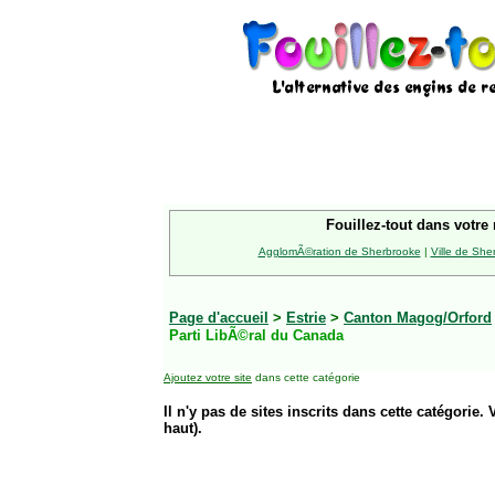
Fouillez-tout dans votre 
AgglomÃ©ration de Sherbrooke
|
Ville de She
Page d'accueil
>
Estrie
>
Canton Magog/Orford
Parti LibÃ©ral du Canada
Ajoutez votre site
dans cette catégorie
Il n'y pas de sites inscrits dans cette catégorie. 
haut).