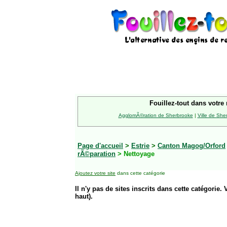
Fouillez-tout dans votre 
AgglomÃ©ration de Sherbrooke
|
Ville de She
Page d'accueil
>
Estrie
>
Canton Magog/Orford
rÃ©paration
> Nettoyage
Ajoutez votre site
dans cette catégorie
Il n'y pas de sites inscrits dans cette catégorie. 
haut).