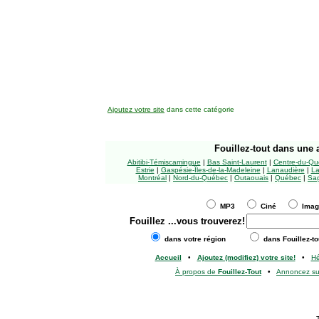
Ajoutez votre site
dans cette catégorie
Fouillez-tout
dans une a
Abitibi-Témiscamingue
|
Bas Saint-Laurent
|
Centre-du-Qu
Estrie
|
Gaspésie-Îles-de-la-Madeleine
|
Lanaudière
|
La
Montréal
|
Nord-du-Québec
|
Outaouais
|
Québec
|
Sag
MP3
Ciné
Ima
Fouillez
...vous trouverez!
dans votre région
dans Fouillez-to
Accueil
•
Ajoutez (modifiez) votre site!
•
H
À propos de
Fouillez-Tout
•
Annoncez s