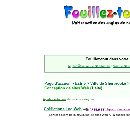
Fouillez-tout dans votre 
AgglomÃ©ration de Sherbrooke
|
Ville de She
Page d'accueil
>
Estrie
>
Ville de Sherbrooke
Conception de sites Web
(1 site)
Ajoutez votre site
dans cette catégorie
CrÃ©ations LogiWeb
cliquez pour la car
Services allant de la crÃ©ation de sites Web Ã la concepti