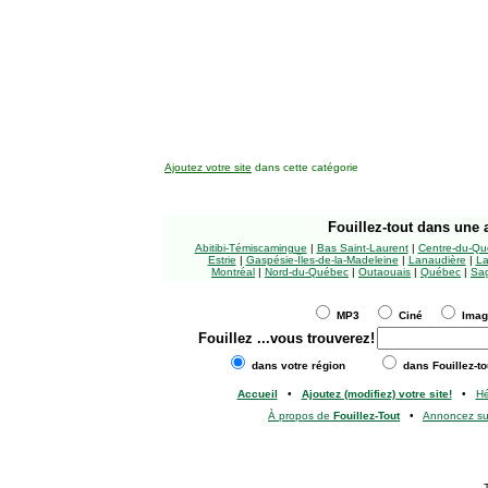
Ajoutez votre site
dans cette catégorie
Fouillez-tout
dans une a
Abitibi-Témiscamingue
|
Bas Saint-Laurent
|
Centre-du-Qu
Estrie
|
Gaspésie-Îles-de-la-Madeleine
|
Lanaudière
|
La
Montréal
|
Nord-du-Québec
|
Outaouais
|
Québec
|
Sag
MP3
Ciné
Ima
Fouillez
...vous trouverez!
dans votre région
dans Fouillez-to
Accueil
•
Ajoutez (modifiez) votre site!
•
H
À propos de
Fouillez-Tout
•
Annoncez s