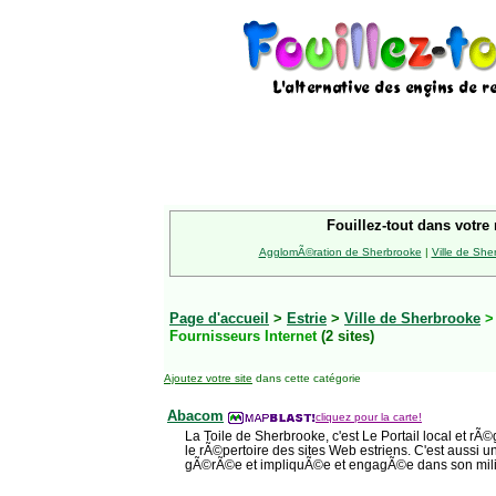
Fouillez-tout dans votre 
AgglomÃ©ration de Sherbrooke
|
Ville de She
Page d'accueil
>
Estrie
>
Ville de Sherbrooke
Fournisseurs Internet
(2 sites)
Ajoutez votre site
dans cette catégorie
Abacom
cliquez pour la carte!
La Toile de Sherbrooke, c'est Le Portail local et r
le rÃ©pertoire des sites Web estriens. C'est aussi u
gÃ©rÃ©e et impliquÃ©e et engagÃ©e dans son mil