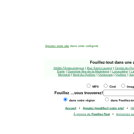
Ajoutez votre site
dans cette catégorie
Fouillez-tout
dans une a
Abitibi-Témiscamingue
|
Bas Saint-Laurent
|
Centre-du-Qu
Estrie
|
Gaspésie-Îles-de-la-Madeleine
|
Lanaudière
|
La
Montréal
|
Nord-du-Québec
|
Outaouais
|
Québec
|
Sag
MP3
Ciné
Ima
Fouillez
...vous trouverez!
dans votre région
dans Fouillez-to
Accueil
•
Ajoutez (modifiez) votre site!
•
H
À propos de
Fouillez-Tout
•
Annoncez s