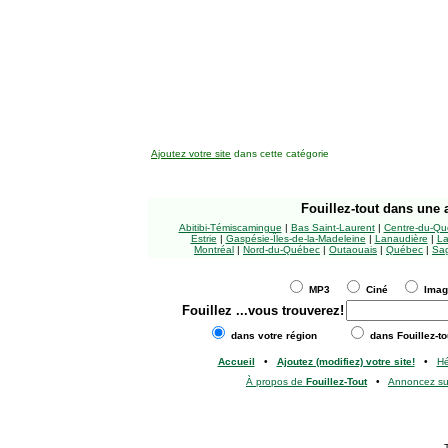
Ajoutez votre site
dans cette catégorie
Fouillez-tout
dans une a
Abitibi-Témiscamingue
|
Bas Saint-Laurent
|
Centre-du-Qu
Estrie
|
Gaspésie-Îles-de-la-Madeleine
|
Lanaudière
|
La
Montréal
|
Nord-du-Québec
|
Outaouais
|
Québec
|
Sag
MP3
Ciné
Ima
Fouillez
...vous trouverez!
dans votre région
dans Fouillez-to
Accueil
•
Ajoutez (modifiez) votre site!
•
H
À propos de
Fouillez-Tout
•
Annoncez s