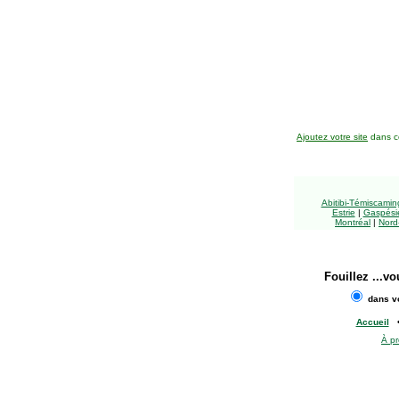
Ajoutez votre site
dans ce
Abitibi-Témiscami
Estrie
|
Gaspésie
Montréal
|
Nord
Fouillez
...vo
dans vo
Accueil
À p