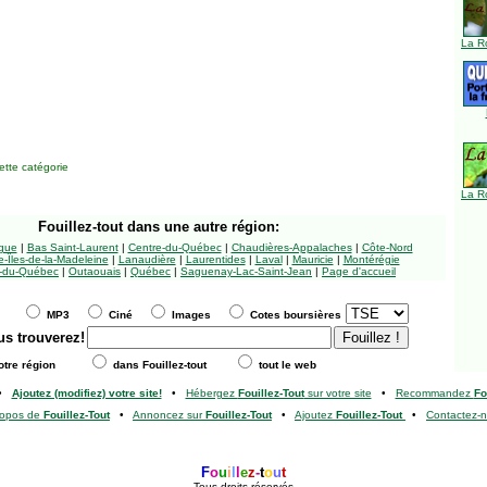
La R
tte catégorie
La R
Fouillez-tout
dans une autre région:
ngue
|
Bas Saint-Laurent
|
Centre-du-Québec
|
Chaudières-Appalaches
|
Côte-Nord
-Îles-de-la-Madeleine
|
Lanaudière
|
Laurentides
|
Laval
|
Mauricie
|
Montérégie
-du-Québec
|
Outaouais
|
Québec
|
Saguenay-Lac-Saint-Jean
|
Page d'accueil
MP3
Ciné
Images
Cotes boursières
us trouverez!
tre région
dans Fouillez-tout
tout le web
•
Ajoutez (modifiez) votre site!
•
Hébergez
Fouillez-Tout
sur votre site
•
Recommandez
Fo
ropos de
Fouillez-Tout
•
Annoncez sur
Fouillez-Tout
•
Ajoutez
Fouillez-Tout
•
Contactez-
F
o
u
i
l
l
e
z
-
t
o
u
t
Tous droits réservés