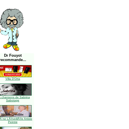
Dr Fouyot
recommande...
Villa D'Orta
s chansons de Sabrina
Sabotage
Ã¨ne LÃ©veillÃ©e Artiste
Peintre