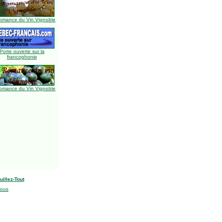
omance du Vin Vignoble
Porte ouverte sur la
francophonie
omance du Vin Vignoble
uillez-Tout
nous