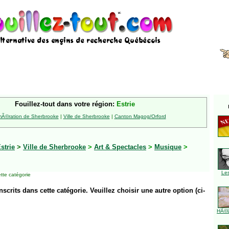
Fouillez-tout dans votre région:
Estrie
Ã©ration de Sherbrooke
|
Ville de Sherbrooke
|
Canton Magog/Orford
strie
>
Ville de Sherbrooke
>
Art & Spectacles
>
Musique
>
Le
tte catégorie
inscrits dans cette catégorie. Veuillez choisir une autre option (ci-
HÃ©l