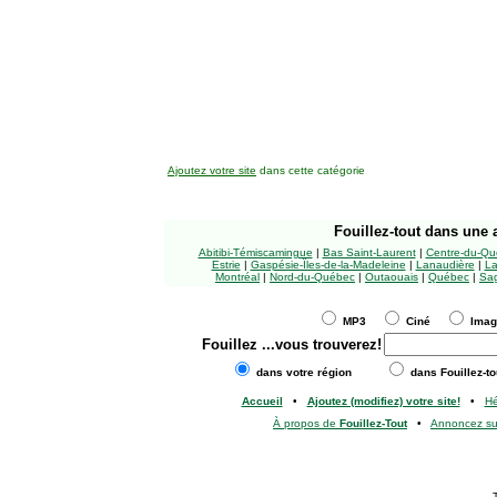
Ajoutez votre site
dans cette catégorie
Fouillez-tout
dans une a
Abitibi-Témiscamingue
|
Bas Saint-Laurent
|
Centre-du-Qu
Estrie
|
Gaspésie-Îles-de-la-Madeleine
|
Lanaudière
|
La
Montréal
|
Nord-du-Québec
|
Outaouais
|
Québec
|
Sag
MP3
Ciné
Ima
Fouillez
...vous trouverez!
dans votre région
dans Fouillez-to
Accueil
•
Ajoutez (modifiez) votre site!
•
H
À propos de
Fouillez-Tout
•
Annoncez s