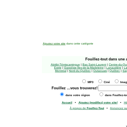
Ajoutez votre site
dans cette catégorie
Fouillez-tout
dans une a
Abitibi-Témiscamingue
|
Bas Saint-Laurent
|
Centre-du-Qu
Estrie
|
Gaspésie-Îles-de-la-Madeleine
|
Lanaudière
|
La
Montréal
|
Nord-du-Québec
|
Outaouais
|
Québec
|
Sag
MP3
Ciné
Ima
Fouillez
...vous trouverez!
dans votre région
dans Fouillez-to
Accueil
•
Ajoutez (modifiez) votre site!
•
H
À propos de
Fouillez-Tout
•
Annoncez s