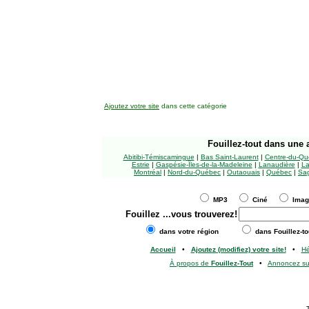
Ajoutez votre site
dans cette catégorie
Fouillez-tout
dans une a
Abitibi-Témiscamingue
|
Bas Saint-Laurent
|
Centre-du-Qu
Estrie
|
Gaspésie-Îles-de-la-Madeleine
|
Lanaudière
|
La
Montréal
|
Nord-du-Québec
|
Outaouais
|
Québec
|
Sag
MP3
Ciné
Ima
Fouillez
...vous trouverez!
dans votre région
dans Fouillez-to
Accueil
•
Ajoutez (modifiez) votre site!
•
H
À propos de
Fouillez-Tout
•
Annoncez s