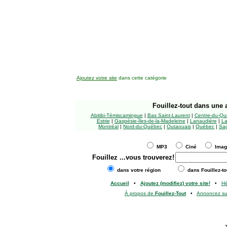
Ajoutez votre site
dans cette catégorie
Fouillez-tout
dans une a
Abitibi-Témiscamingue
|
Bas Saint-Laurent
|
Centre-du-Qu
Estrie
|
Gaspésie-Îles-de-la-Madeleine
|
Lanaudière
|
La
Montréal
|
Nord-du-Québec
|
Outaouais
|
Québec
|
Sag
MP3
Ciné
Ima
Fouillez
...vous trouverez!
dans votre région
dans Fouillez-to
Accueil
•
Ajoutez (modifiez) votre site!
•
H
À propos de
Fouillez-Tout
•
Annoncez s