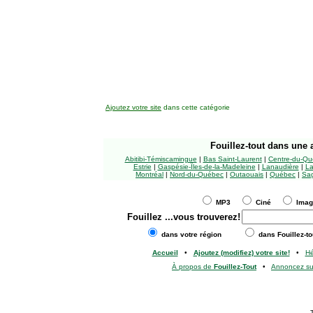
Ajoutez votre site
dans cette catégorie
Fouillez-tout
dans une a
Abitibi-Témiscamingue
|
Bas Saint-Laurent
|
Centre-du-Qu
Estrie
|
Gaspésie-Îles-de-la-Madeleine
|
Lanaudière
|
La
Montréal
|
Nord-du-Québec
|
Outaouais
|
Québec
|
Sag
MP3
Ciné
Ima
Fouillez
...vous trouverez!
dans votre région
dans Fouillez-to
Accueil
•
Ajoutez (modifiez) votre site!
•
H
À propos de
Fouillez-Tout
•
Annoncez s