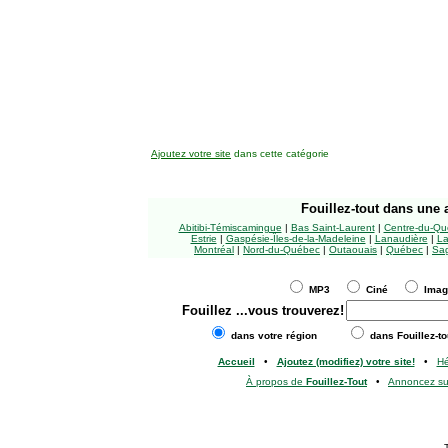
Ajoutez votre site
dans cette catégorie
Fouillez-tout
dans une a
Abitibi-Témiscamingue
|
Bas Saint-Laurent
|
Centre-du-Qu
Estrie
|
Gaspésie-Îles-de-la-Madeleine
|
Lanaudière
|
La
Montréal
|
Nord-du-Québec
|
Outaouais
|
Québec
|
Sag
MP3
Ciné
Ima
Fouillez
...vous trouverez!
dans votre région
dans Fouillez-to
Accueil
•
Ajoutez (modifiez) votre site!
•
H
À propos de
Fouillez-Tout
•
Annoncez s