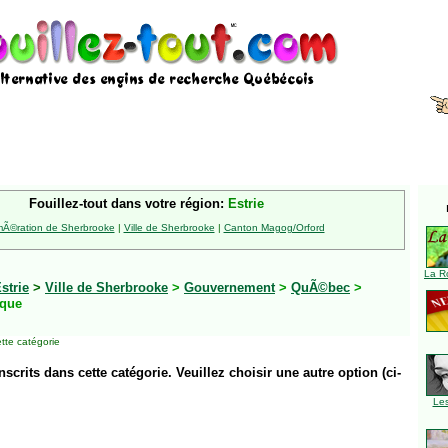
Fouillez-tout dans votre région:
Estrie
Ã©ration de Sherbrooke
|
Ville de Sherbrooke
|
Canton Magog/Orford
La R
strie
>
Ville de Sherbrooke
>
Gouvernement
>
QuÃ©bec
>
ique
tte catégorie
inscrits dans cette catégorie. Veuillez choisir une autre option (ci-
Le