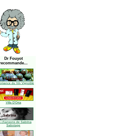
Dr Fouyot
recommande...
omance du Vin Vignoble
Villa D'Orta
s chansons de Sabrina
Sabotage