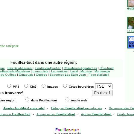
HÃ©l
La R
tte catégorie
Fouillez-tout
dans une autre région:
ngue
|
Bas Saint-Laurent
|
Centre-du-Québec
|
Chaudières-Appalaches
|
Côte-Nord
-Îles-de-la-Madeleine
|
Lanaudière
|
Laurentides
|
Laval
|
Mauricie
|
Montérégie
-du-Québec
|
Outaouais
|
Québec
|
Saguenay-Lac-Saint-Jean
|
Page d'accueil
MP3
Ciné
Images
Cotes boursières
us trouverez!
tre région
dans Fouillez-tout
tout le web
•
Ajoutez (modifiez) votre site!
•
Hébergez
Fouillez-Tout
sur votre site
•
Recommandez
Fo
ropos de
Fouillez-Tout
•
Annoncez sur
Fouillez-Tout
•
Ajoutez
Fouillez-Tout
•
Contactez-
F
o
u
i
l
l
e
z
-
t
o
u
t
Tous droits réservés