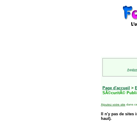
Agglom
Page d'accueil
>
E
SÃ©curitÃ© Publ
Ajoutez votre site
dans ce
Il n'y pas de sites 
haut).