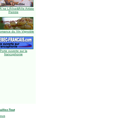
Ã¨ne LÃ©veillÃ©e Artiste
Peintre
omance du Vin Vignoble
Porte ouverte sur la
francophonie
uillez-Tout
nous