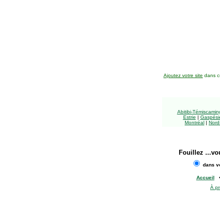
Ajoutez votre site
dans ce
Abitibi-Témiscami
Estrie
|
Gaspésie
Montréal
|
Nord
Fouillez
...vo
dans vo
Accueil
À p