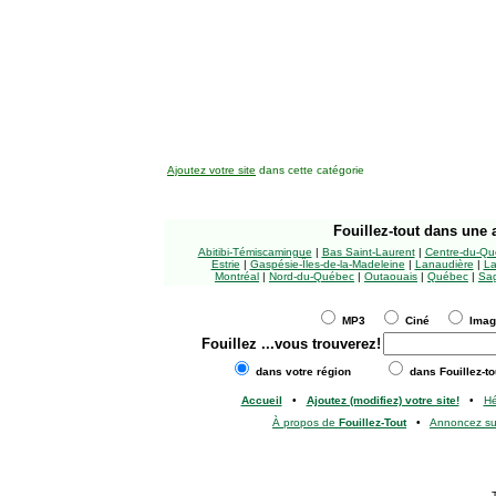
Ajoutez votre site
dans cette catégorie
Fouillez-tout
dans une a
Abitibi-Témiscamingue
|
Bas Saint-Laurent
|
Centre-du-Qu
Estrie
|
Gaspésie-Îles-de-la-Madeleine
|
Lanaudière
|
La
Montréal
|
Nord-du-Québec
|
Outaouais
|
Québec
|
Sag
MP3
Ciné
Ima
Fouillez
...vous trouverez!
dans votre région
dans Fouillez-to
Accueil
•
Ajoutez (modifiez) votre site!
•
H
À propos de
Fouillez-Tout
•
Annoncez s