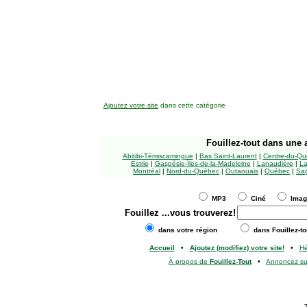
Ajoutez votre site
dans cette catégorie
Fouillez-tout
dans une a
Abitibi-Témiscamingue
|
Bas Saint-Laurent
|
Centre-du-Qu
Estrie
|
Gaspésie-Îles-de-la-Madeleine
|
Lanaudière
|
La
Montréal
|
Nord-du-Québec
|
Outaouais
|
Québec
|
Sag
MP3
Ciné
Ima
Fouillez
...vous trouverez!
dans votre région
dans Fouillez-to
Accueil
•
Ajoutez (modifiez) votre site!
•
H
À propos de
Fouillez-Tout
•
Annoncez s