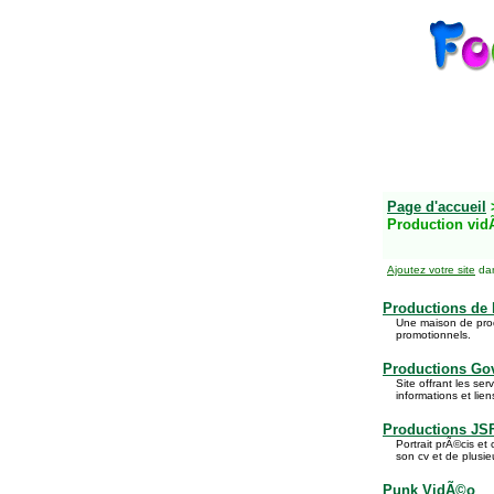
Page d'accueil
Production vi
Ajoutez votre site
dan
Productions de 
Une maison de prod
promotionnels.
Productions Gov
Site offrant les se
informations et lie
Productions JS
Portrait prÃ©cis et
son cv et de plusie
Punk VidÃ©o