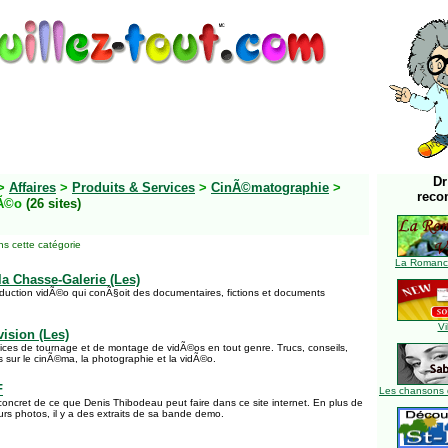
Dr
>
Affaires
>
Produits & Services
>
CinÃ©matographie
>
reco
dÃ©o
(26 sites)
s cette catégorie
La Romance
la Chasse-Galerie (Les)
uction vidÃ©o qui conÃ§oit des documentaires, fictions et documents
Vi
ision (Les)
rvices de tournage et de montage de vidÃ©os en tout genre. Trucs, conseils,
ns sur le cinÃ©ma, la photographie et la vidÃ©o.
F
Les chansons 
 concret de ce que Denis Thibodeau peut faire dans ce site internet. En plus de
urs photos, il y a des extraits de sa bande demo.