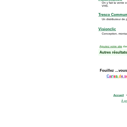
On y fait la vente
VHS.
Tresco Communi
Un distributeur de
Visionclic
Conception, montag
Ajoutez votre site
dan
Autres résultats
Fouillez
...vous
C
a
r
t
e
s
d
e
s
Accueil
À p