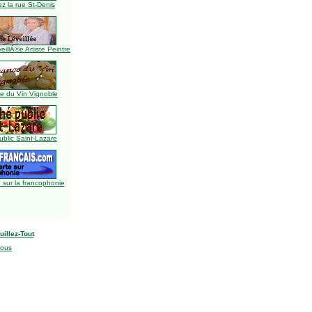
z la rue St-Denis
illÃ©e Artiste Peintre
 du Vin Vignoble
blic Saint-Lazare
 sur la francophonie
uillez-Tout
nous