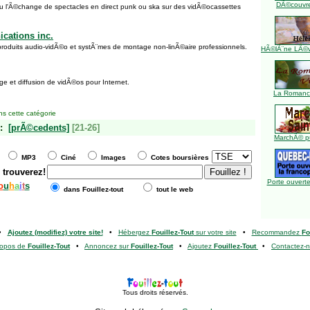
DÃ©couvre
 ou l'Ã©change de spectacles en direct punk ou ska sur des vidÃ©ocassettes
cations inc.
 produits audio-vidÃ©o et systÃ¨mes de montage non-linÃ©aire professionnels.
HÃ©lÃ¨ne LÃ©ve
e et diffusion de vidÃ©os pour Internet.
La Romance
s cette catégorie
:
[prÃ©cedents]
[21-26]
MarchÃ© pu
MP3
Ciné
Images
Cotes boursières
 trouverez!
Porte ouverte
o
u
h
a
i
t
s
dans Fouillez-tout
tout le web
•
Ajoutez (modifiez) votre site!
•
Hébergez
Fouillez-Tout
sur votre site
•
Recommandez
Fo
ropos de
Fouillez-Tout
•
Annoncez sur
Fouillez-Tout
•
Ajoutez
Fouillez-Tout
•
Contactez-
Tous droits réservés.