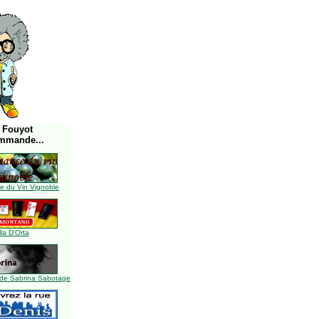
 Fouyot
mmande...
 du Vin Vignoble
lla D'Orta
de Sabrina Sabotage