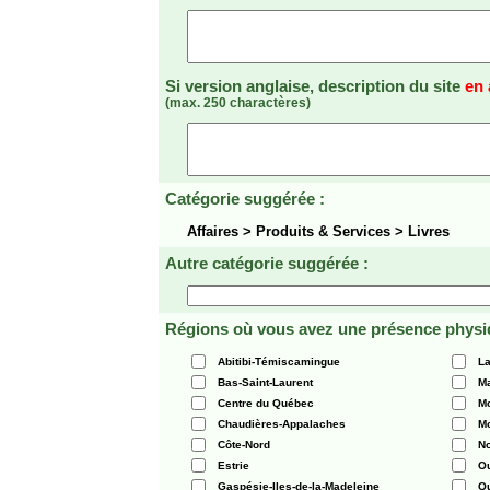
Si version anglaise, description du site
en 
(max. 250 charactères)
Catégorie suggérée :
Affaires > Produits & Services > Livres
Autre catégorie suggérée :
Régions où vous avez une présence physi
Abitibi-Témiscamingue
La
Bas-Saint-Laurent
Ma
Centre du Québec
Mo
Chaudières-Appalaches
Mo
Côte-Nord
N
Estrie
O
Gaspésie-Iles-de-la-Madeleine
Q