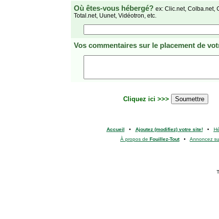
Où êtes-vous hébergé?
ex: Clic.net, Colba.net, 
Total.net, Uunet, Vidéotron, etc.
Vos commentaires
sur le placement de votr
Cliquez ici >>>
Accueil
•
Ajoutez (modifiez) votre site!
•
H
À propos de
Fouillez-Tout
•
Annoncez s
T