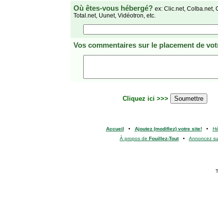
Où êtes-vous hébergé?
ex: Clic.net, Colba.net, 
Total.net, Uunet, Vidéotron, etc.
Vos commentaires
sur le placement de votr
Cliquez ici >>>
Accueil
•
Ajoutez (modifiez) votre site!
•
H
À propos de
Fouillez-Tout
•
Annoncez s
T