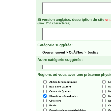
Si version anglaise, description du site
en 
(max. 250 charactères)
Catégorie suggérée :
Gouvernement > QuÃ©bec > Justice
Autre catégorie suggérée :
Régions où vous avez une présence physi
Abitibi-Témiscamingue
La
Bas-Saint-Laurent
Ma
Centre du Québec
Mo
Chaudières-Appalaches
Mo
Côte-Nord
N
Estrie
O
Gaspésie-Iles-de-la-Madeleine
Q