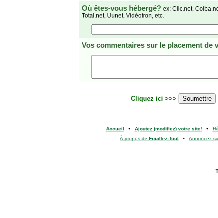
Où êtes-vous hébergé?
ex: Clic.net, Colba.n
Total.net, Uunet, Vidéotron, etc.
Vos commentaires
sur le placement de v
Cliquez ici >>>
Accueil
•
Ajoutez (modifiez) votre site!
•
H
À propos de
Fouillez-Tout
•
Annoncez s
T