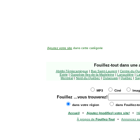
Ajoutez votre site
dans cette catégorie
Fouillez-tout
dans une a
Abitibi-Témiscamingue
|
Bas Saint-Laurent
|
Centre-du-Qu
Estrie
|
Gaspésie-Îles-de-la-Madeleine
|
Lanaudière
|
La
Montréal
|
Nord-du-Québec
|
Outaouais
|
Québec
|
Sag
MP3
Ciné
Ima
Fouillez
...vous trouverez!
dans votre région
dans Fouillez-to
Accueil
•
Ajoutez (modifiez) votre site!
•
H
À propos de
Fouillez-Tout
•
Annoncez s