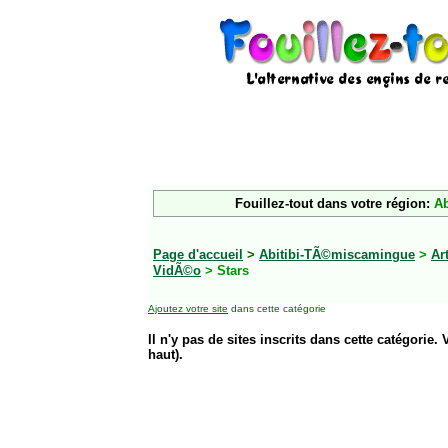
Fouillez-tout dans votre région:
Ab
Page d'accueil
>
Abitibi-TÃ©miscamingue
>
Ar
VidÃ©o
> Stars
Ajoutez votre site
dans cette catégorie
Il n'y pas de sites inscrits dans cette catégorie. 
haut).