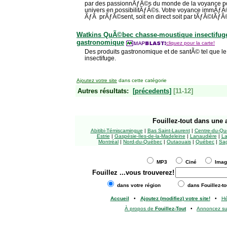
par des passionnÃƒÂ©s du monde de la voyance pou
univers en possibilitÃƒÂ©s. Votre voyance immÃƒÂ
ÃƒÂ prÃƒÂ©sent, soit en direct soit par tÃƒÂ©lÃƒ
Watkins QuÃ©bec chasse-moustique insectifuge
gastronomique
cliquez pour la carte!
Des produits gastronomique et de santÃ© tel que l
insectifuge.
Ajoutez votre site
dans cette catégorie
Autres résultats:
[précedents]
[11-12]
Fouillez-tout
dans une a
Abitibi-Témiscamingue
|
Bas Saint-Laurent
|
Centre-du-Qu
Estrie
|
Gaspésie-Îles-de-la-Madeleine
|
Lanaudière
|
La
Montréal
|
Nord-du-Québec
|
Outaouais
|
Québec
|
Sag
MP3
Ciné
Ima
Fouillez
...vous trouverez!
dans votre région
dans Fouillez-to
Accueil
•
Ajoutez (modifiez) votre site!
•
H
À propos de
Fouillez-Tout
•
Annoncez s