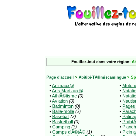
Fouillez-tout dans votre région:
Ab
Page d'accueil
>
Abitibi-TÃ©miscamingue
> Sp
•
Animaux@
•
Motone
•
Arts Martiaux@
•
Natati
•
AthlÃ©tisme
(0)
•
Natati
•
Aviation
(0)
•
Nauti
•
Badminton
(0)
•
Pages
•
Balle-molle
(2)
•
Parac
•
Baseball
(2)
•
Patina
•
Basketball
(0)
•
Philat
•
Camping
(3)
•
Planch
•
Camps d'Ã©tÃ©
(1)
•
Plein a