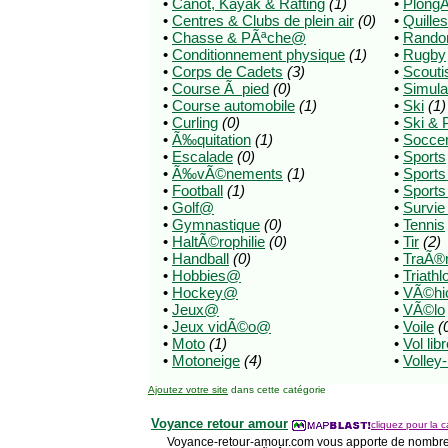
•
Canot, Kayak & Rafting
(1)
•
Plong
•
Centres & Clubs de plein air
(0)
•
Quilles
•
Chasse & PÃªche@
•
Rando
•
Conditionnement physique
(1)
•
Rugby
•
Corps de Cadets
(3)
•
Scout
•
Course Ã pied
(0)
•
Simula
•
Course automobile
(1)
•
Ski
(1)
•
Curling
(0)
•
Ski & 
•
Ã‰quitation
(1)
•
Socce
•
Escalade
(0)
•
Sports
•
Ã‰vÃ©nements
(1)
•
Sport
•
Football
(1)
•
Sports
•
Golf@
•
Survie
•
Gymnastique
(0)
•
Tennis
•
HaltÃ©rophilie
(0)
•
Tir
(2)
•
Handball
(0)
•
TraÃ®
•
Hobbies@
•
Triathl
•
Hockey@
•
VÃ©hicl
•
Jeux@
•
VÃ©lo
•
Jeux vidÃ©o@
•
Voile
(
•
Moto
(1)
•
Vol lib
•
Motoneige
(4)
•
Volley-
Ajoutez votre site
dans cette catégorie
Voyance retour amour
cliquez pour la c
Voyance-retour-amour.com vous apporte de nombr