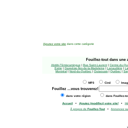
Ajoutez votre site
dans cette catégorie
Fouillez-tout
dans une a
Abitibi-Témiscamingue
|
Bas Saint-Laurent
|
Centre-du-Qu
Estrie
|
Gaspésie-Îles-de-la-Madeleine
|
Lanaudière
|
La
Montréal
|
Nord-du-Québec
|
Outaouais
|
Québec
|
Sag
MP3
Ciné
Ima
Fouillez
...vous trouverez!
dans votre région
dans Fouillez-to
Accueil
•
Ajoutez (modifiez) votre site!
•
H
À propos de
Fouillez-Tout
•
Annoncez s