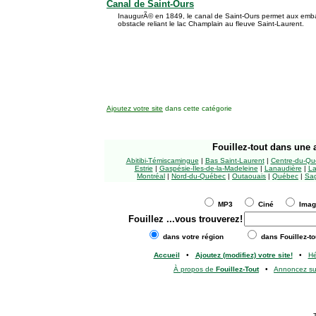
Canal de Saint-Ours
InaugurÃ© en 1849, le canal de Saint-Ours permet aux embarc
obstacle reliant le lac Champlain au fleuve Saint-Laurent.
Ajoutez votre site
dans cette catégorie
Fouillez-tout
dans une a
Abitibi-Témiscamingue
|
Bas Saint-Laurent
|
Centre-du-Qu
Estrie
|
Gaspésie-Îles-de-la-Madeleine
|
Lanaudière
|
La
Montréal
|
Nord-du-Québec
|
Outaouais
|
Québec
|
Sag
MP3
Ciné
Ima
Fouillez
...vous trouverez!
dans votre région
dans Fouillez-to
Accueil
•
Ajoutez (modifiez) votre site!
•
H
À propos de
Fouillez-Tout
•
Annoncez s