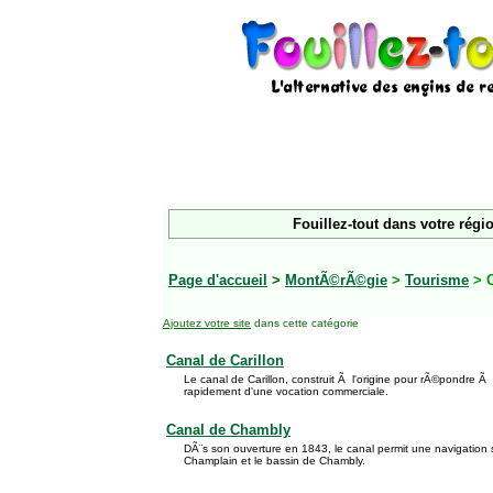
Fouillez-tout dans votre régi
Page d'accueil
>
MontÃ©rÃ©gie
>
Tourisme
> 
Ajoutez votre site
dans cette catégorie
Canal de Carillon
Le canal de Carillon, construit Ã l'origine pour rÃ©pondre Ã d
rapidement d'une vocation commerciale.
Canal de Chambly
DÃ¨s son ouverture en 1843, le canal permit une navigation s
Champlain et le bassin de Chambly.