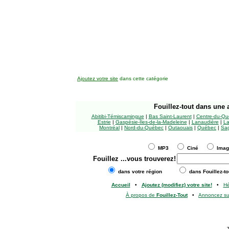
Ajoutez votre site
dans cette catégorie
Fouillez-tout
dans une a
Abitibi-Témiscamingue
|
Bas Saint-Laurent
|
Centre-du-Qu
Estrie
|
Gaspésie-Îles-de-la-Madeleine
|
Lanaudière
|
La
Montréal
|
Nord-du-Québec
|
Outaouais
|
Québec
|
Sag
MP3
Ciné
Ima
Fouillez
...vous trouverez!
dans votre région
dans Fouillez-to
Accueil
•
Ajoutez (modifiez) votre site!
•
H
À propos de
Fouillez-Tout
•
Annoncez s