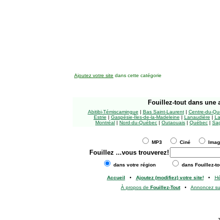
Ajoutez votre site
dans cette catégorie
Fouillez-tout
dans une a
Abitibi-Témiscamingue
|
Bas Saint-Laurent
|
Centre-du-Qu
Estrie
|
Gaspésie-Îles-de-la-Madeleine
|
Lanaudière
|
La
Montréal
|
Nord-du-Québec
|
Outaouais
|
Québec
|
Sag
MP3
Ciné
Ima
Fouillez
...vous trouverez!
dans votre région
dans Fouillez-to
Accueil
•
Ajoutez (modifiez) votre site!
•
H
À propos de
Fouillez-Tout
•
Annoncez s