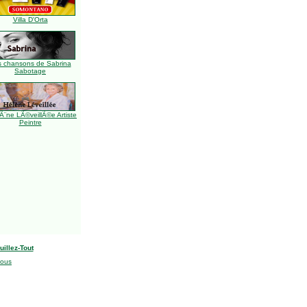
Villa D'Orta
s chansons de Sabrina
Sabotage
Ã¨ne LÃ©veillÃ©e Artiste
Peintre
uillez-Tout
nous