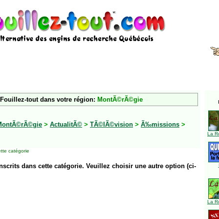
Fouillez-tout dans votre région:
MontÃ©rÃ©gie
MontÃ©rÃ©gie
>
ActualitÃ©
>
TÃ©lÃ©vision
>
Ã‰missions
>
La R
tte catégorie
inscrits dans cette catégorie. Veuillez choisir une autre option (ci-
La R