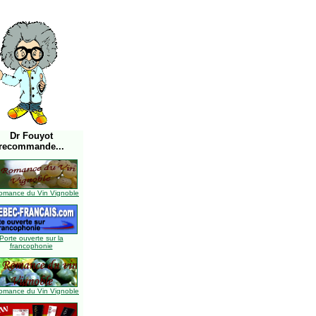
Dr Fouyot
recommande...
omance du Vin Vignoble
Porte ouverte sur la
francophonie
omance du Vin Vignoble