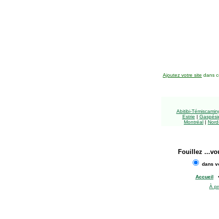
Ajoutez votre site
dans ce
Abitibi-Témiscami
Estrie
|
Gaspésie
Montréal
|
Nord
Fouillez
...vo
dans vo
Accueil
À p