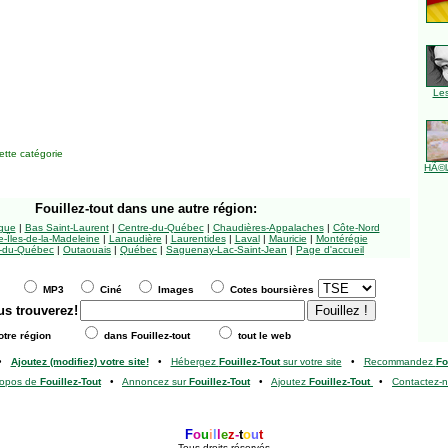
Le
tte catégorie
HÃ©l
Fouillez-tout
dans une autre région:
ngue
|
Bas Saint-Laurent
|
Centre-du-Québec
|
Chaudières-Appalaches
|
Côte-Nord
-Îles-de-la-Madeleine
|
Lanaudière
|
Laurentides
|
Laval
|
Mauricie
|
Montérégie
-du-Québec
|
Outaouais
|
Québec
|
Saguenay-Lac-Saint-Jean
|
Page d'accueil
MP3
Ciné
Images
Cotes boursières
us trouverez!
tre région
dans Fouillez-tout
tout le web
•
Ajoutez (modifiez) votre site!
•
Hébergez
Fouillez-Tout
sur votre site
•
Recommandez
Fo
ropos de
Fouillez-Tout
•
Annoncez sur
Fouillez-Tout
•
Ajoutez
Fouillez-Tout
•
Contactez-
F
o
u
i
l
l
e
z
-
t
o
u
t
Tous droits réservés