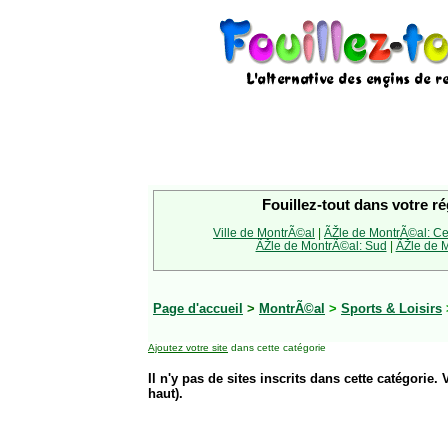
Fouillez-tout dans votre ré
Ville de MontrÃ©al
|
ÃŽle de MontrÃ©al: Ce
ÃŽle de MontrÃ©al: Sud
|
ÃŽle de M
Page d'accueil
>
MontrÃ©al
>
Sports & Loisirs
Ajoutez votre site
dans cette catégorie
Il n'y pas de sites inscrits dans cette catégorie. 
haut).