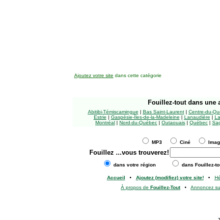
Ajoutez votre site
dans cette catégorie
Fouillez-tout
dans une a
Abitibi-Témiscamingue
|
Bas Saint-Laurent
|
Centre-du-Qu
Estrie
|
Gaspésie-Îles-de-la-Madeleine
|
Lanaudière
|
La
Montréal
|
Nord-du-Québec
|
Outaouais
|
Québec
|
Sag
MP3
Ciné
Ima
Fouillez
...vous trouverez!
dans votre région
dans Fouillez-to
Accueil
•
Ajoutez (modifiez) votre site!
•
H
À propos de
Fouillez-Tout
•
Annoncez s