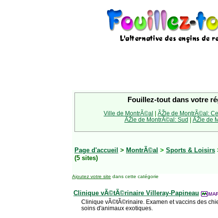
Fouillez-tout dans votre ré
Ville de MontrÃ©al
|
ÃŽle de MontrÃ©al: Ce
ÃŽle de MontrÃ©al: Sud
|
ÃŽle de M
Page d'accueil
>
MontrÃ©al
>
Sports & Loisirs
(5 sites)
Ajoutez votre site
dans cette catégorie
Clinique vÃ©tÃ©rinaire Villeray-Papineau
Clinique vÃ©tÃ©rinaire. Examen et vaccins des chi
soins d'animaux exotiques.