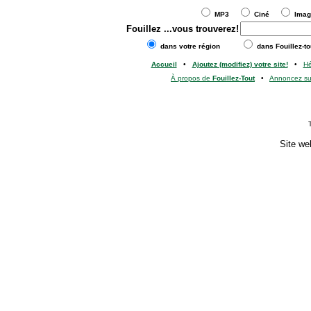
MP3
Ciné
Ima
Fouillez
...vous trouverez!
dans votre région
dans Fouillez-to
Accueil
•
Ajoutez (modifiez) votre site!
•
H
À propos de
Fouillez-Tout
•
Annoncez s
Site we