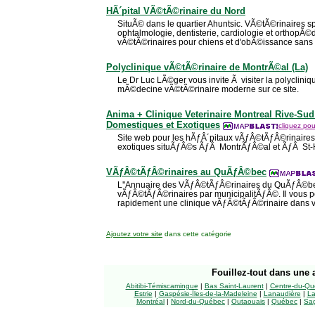
HÃ´pital VÃ©tÃ©rinaire du Nord
SituÃ© dans le quartier Ahuntsic. VÃ©tÃ©rinaires 
ophtalmologie, dentisterie, cardiologie et orthopÃ©
vÃ©tÃ©rinaires pour chiens et d'obÃ©issance sans v
Polyclinique vÃ©tÃ©rinaire de MontrÃ©al (La)
Le Dr Luc LÃ©ger vous invite Ã visiter la polycliniq
mÃ©decine vÃ©tÃ©rinaire moderne sur ce site.
Anima + Clinique Veterinaire Montreal Rive-Sud
Domestiques et Exotiques
cliquez pou
Site web pour les hÃƒÂ´pitaux vÃƒÂ©tÃƒÂ©rinaire
exotiques situÃƒÂ©s ÃƒÂ MontrÃƒÂ©al et ÃƒÂ St-
VÃƒÂ©tÃƒÂ©rinaires au QuÃƒÂ©bec
L''Annuaire des VÃƒÂ©tÃƒÂ©rinaires du QuÃƒÂ©b
vÃƒÂ©tÃƒÂ©rinaires par municipalitÃƒÂ©. Il vous pe
rapidement une clinique vÃƒÂ©tÃƒÂ©rinaire dans 
Ajoutez votre site
dans cette catégorie
Fouillez-tout
dans une a
Abitibi-Témiscamingue
|
Bas Saint-Laurent
|
Centre-du-Qu
Estrie
|
Gaspésie-Îles-de-la-Madeleine
|
Lanaudière
|
La
Montréal
|
Nord-du-Québec
|
Outaouais
|
Québec
|
Sag