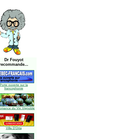
Dr Fouyot
recommande...
Porte ouverte sur la
francophonie
omance du Vin Vignoble
Villa D'Orta