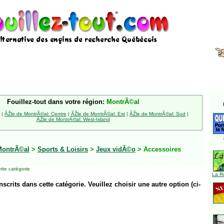
Fouillez-tout dans votre région:
MontrÃ©al
|
ÃŽle de MontrÃ©al: Centre
|
ÃŽle de MontrÃ©al: Est
|
ÃŽle de MontrÃ©al: Sud
|
ÃŽle de MontrÃ©al: West-Island
MontrÃ©al
>
Sports & Loisirs
>
Jeux vidÃ©o
> Accessoires
tte catégorie
La R
inscrits dans cette catégorie. Veuillez choisir une autre option (ci-