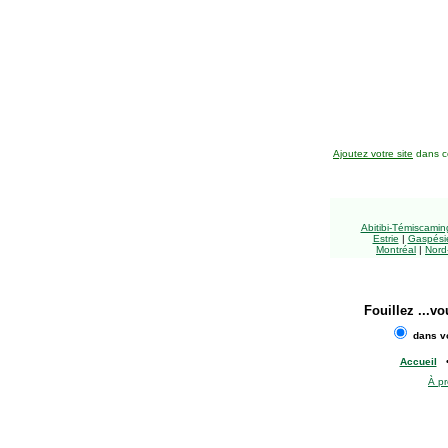
Ajoutez votre site
dans ce
Abitibi-Témiscami
Estrie
|
Gaspésie
Montréal
|
Nord
Fouillez
...vo
dans vo
Accueil
À p