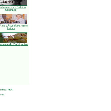
s chansons de Sabrina
Sabotage
Ã¨ne LÃ©veillÃ©e Artiste
Peintre
omance du Vin Vignoble
uillez-Tout
nous