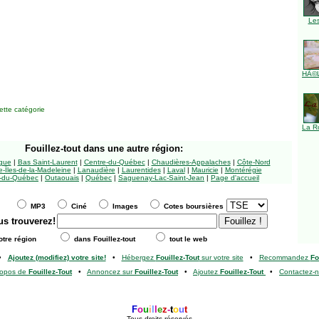
Le
HÃ©l
tte catégorie
La R
Fouillez-tout
dans une autre région:
ngue
|
Bas Saint-Laurent
|
Centre-du-Québec
|
Chaudières-Appalaches
|
Côte-Nord
-Îles-de-la-Madeleine
|
Lanaudière
|
Laurentides
|
Laval
|
Mauricie
|
Montérégie
-du-Québec
|
Outaouais
|
Québec
|
Saguenay-Lac-Saint-Jean
|
Page d'accueil
MP3
Ciné
Images
Cotes boursières
us trouverez!
tre région
dans Fouillez-tout
tout le web
•
Ajoutez (modifiez) votre site!
•
Hébergez
Fouillez-Tout
sur votre site
•
Recommandez
Fo
ropos de
Fouillez-Tout
•
Annoncez sur
Fouillez-Tout
•
Ajoutez
Fouillez-Tout
•
Contactez-
F
o
u
i
l
l
e
z
-
t
o
u
t
Tous droits réservés