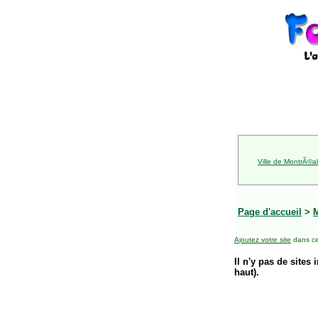
Ville de MontrÃ©al
Page d'accueil
>
Ajoutez votre site
dans ce
Il n'y pas de sites 
haut).