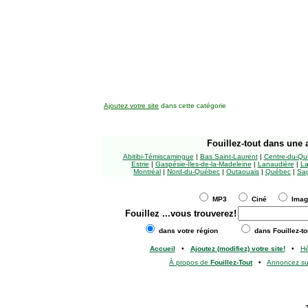
Ajoutez votre site
dans cette catégorie
Fouillez-tout
dans une a
Abitibi-Témiscamingue
|
Bas Saint-Laurent
|
Centre-du-Qu
Estrie
|
Gaspésie-Îles-de-la-Madeleine
|
Lanaudière
|
La
Montréal
|
Nord-du-Québec
|
Outaouais
|
Québec
|
Sag
MP3
Ciné
Ima
Fouillez
...vous trouverez!
dans votre région
dans Fouillez-to
Accueil
•
Ajoutez (modifiez) votre site!
•
H
À propos de
Fouillez-Tout
•
Annoncez s