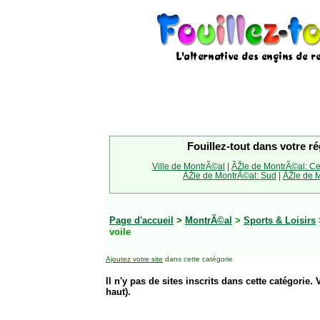
Fouillez-tout dans votre ré
Ville de MontrÃ©al
|
ÃŽle de MontrÃ©al: Ce
ÃŽle de MontrÃ©al: Sud
|
ÃŽle de M
Page d'accueil
>
MontrÃ©al
>
Sports & Loisirs
voile
Ajoutez votre site
dans cette catégorie
Il n'y pas de sites inscrits dans cette catégorie. 
haut).