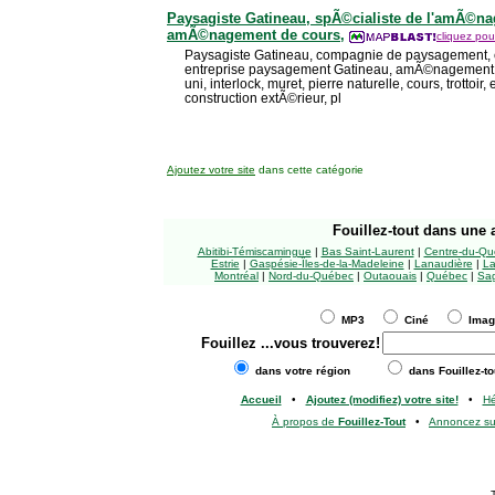
Paysagiste Gatineau, spÃ©cialiste de l'amÃ©n
amÃ©nagement de cours,
cliquez pour
Paysagiste Gatineau, compagnie de paysagement, 
entreprise paysagement Gatineau, amÃ©nagement p
uni, interlock, muret, pierre naturelle, cours, trottoir
construction extÃ©rieur, pl
Ajoutez votre site
dans cette catégorie
Fouillez-tout
dans une a
Abitibi-Témiscamingue
|
Bas Saint-Laurent
|
Centre-du-Qu
Estrie
|
Gaspésie-Îles-de-la-Madeleine
|
Lanaudière
|
La
Montréal
|
Nord-du-Québec
|
Outaouais
|
Québec
|
Sag
MP3
Ciné
Ima
Fouillez
...vous trouverez!
dans votre région
dans Fouillez-to
Accueil
•
Ajoutez (modifiez) votre site!
•
H
À propos de
Fouillez-Tout
•
Annoncez s