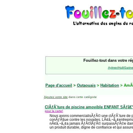
Fouillez-tout dans votre ré
Aylmer/Hull/Gatin
Page d'accueil
>
Outaouais
>
Habitation
> AmÃ
Ajoutez votre site
dans cette catégorie
ClÃƒÂ´ture de piscine amovible ENFANT SÃƒâ
pour la carte!
Nous avons commercialisÃƒÂ© une clÃƒÂ´ture de 
conÃƒÂ§ue contre les noyades. LÃ¢â‚¬â„¢entrepri
nÃ¢â‚¬â„¢a jamais ÃƒÂ©tÃƒÂ© surpassÃƒÂ©e dans lÃ
un produit durable, digne de confiance et qui assu