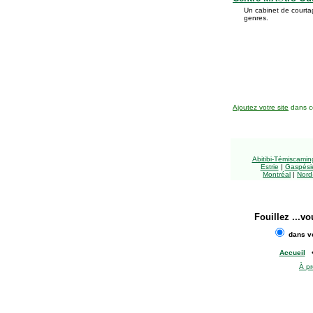
Un cabinet de courtag
genres.
Ajoutez votre site
dans ce
Abitibi-Témiscami
Estrie
|
Gaspésie
Montréal
|
Nord
Fouillez
...vo
dans vo
Accueil
À p