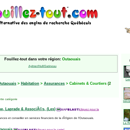
Fouillez-tout dans votre région:
Outaouais
Aylmer/Hull/Gatineau
Le
utaouais
>
Habitation
>
Assurances
> Cabinets & Courtiers
(2
tte catégorie
HÃ©l
e, Laprade & AssociÃ©s, (Les)
cliquez pour la
ances et conseiller en services financiers de la rÃ©gion de l'Outaouais.
La R
taouais
cliquez pour la carte!