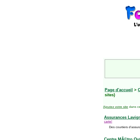
Page d'accueil
>
O
sites)
Ajoutez votre site
dans ce
Assurances Lavign
carte!
Des courtiers d'assur
Centre MÃ©tro Ou