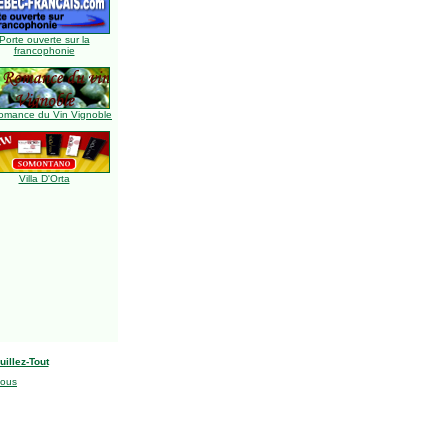
Porte ouverte sur la
francophonie
omance du Vin Vignoble
Villa D'Orta
uillez-Tout
nous