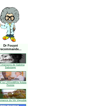
Dr Fouyot
recommande...
s chansons de Sabrina
Sabotage
Ã¨ne LÃ©veillÃ©e Artiste
Peintre
omance du Vin Vignoble