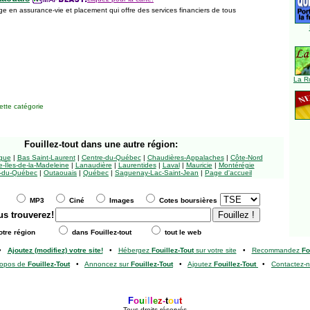
e en assurance-vie et placement qui offre des services financiers de tous
La R
tte catégorie
Fouillez-tout
dans une autre région:
ngue
|
Bas Saint-Laurent
|
Centre-du-Québec
|
Chaudières-Appalaches
|
Côte-Nord
-Îles-de-la-Madeleine
|
Lanaudière
|
Laurentides
|
Laval
|
Mauricie
|
Montérégie
-du-Québec
|
Outaouais
|
Québec
|
Saguenay-Lac-Saint-Jean
|
Page d'accueil
MP3
Ciné
Images
Cotes boursières
us trouverez!
tre région
dans Fouillez-tout
tout le web
•
Ajoutez (modifiez) votre site!
•
Hébergez
Fouillez-Tout
sur votre site
•
Recommandez
Fo
ropos de
Fouillez-Tout
•
Annoncez sur
Fouillez-Tout
•
Ajoutez
Fouillez-Tout
•
Contactez-
F
o
u
i
l
l
e
z
-
t
o
u
t
Tous droits réservés