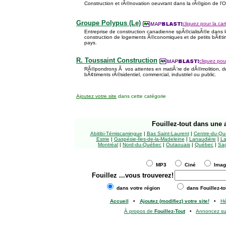
Construction et rÃ©novation oeuvrant dans la rÃ©gion de l'
Groupe Polypus (Le)
cliquez pour la car
Entreprise de construction canadienne spÃ©cialisÃ©e dans 
construction de logements Ã©conomiques et de petits bÃ¢ti
pays.
R. Toussaint Construction
cliquez pour
RÃ©pondrons Ã vos attentes en matiÃ¨re de dÃ©molition, de
bÃ¢timents rÃ©sidentiel, commercial, industriel ou public.
Ajoutez votre site
dans cette catégorie
Fouillez-tout
dans une a
Abitibi-Témiscamingue
|
Bas Saint-Laurent
|
Centre-du-Qu
Estrie
|
Gaspésie-Îles-de-la-Madeleine
|
Lanaudière
|
La
Montréal
|
Nord-du-Québec
|
Outaouais
|
Québec
|
Sag
MP3
Ciné
Ima
Fouillez
...vous trouverez!
dans votre région
dans Fouillez-to
Accueil
•
Ajoutez (modifiez) votre site!
•
H
À propos de
Fouillez-Tout
•
Annoncez s