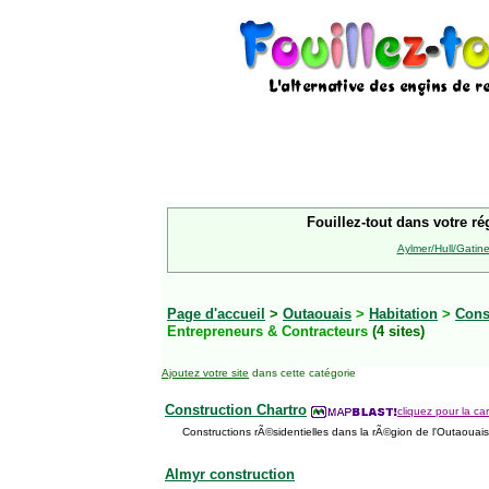
Fouillez-tout dans votre ré
Aylmer/Hull/Gatin
Page d'accueil
>
Outaouais
>
Habitation
>
Cons
Entrepreneurs & Contracteurs
(4 sites)
Ajoutez votre site
dans cette catégorie
Construction Chartro
cliquez pour la car
Constructions rÃ©sidentielles dans la rÃ©gion de l'Outaouais
Almyr construction