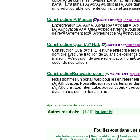
conÃƒÂ§ue contre les noyades. LÃ¢â‚¬â„¢entrepri
nÃ¢â‚¬â„¢a jamais ÃƒÂ©tÃƒÂ© surpassÃƒÂ©e dans lÃ
un produit durable, digne de confiance et qui assu
Construction P. Moisan
cliquez pour la 
Entrepreneur GÃƒÂ©nÃƒÂ©ral spÃƒÂ©cialisÃƒÂ© e
rÃƒÂ©novation ÃƒÂ QuÃƒÂ©bec est fier de vous pr
de revÃƒÂªtement extÃƒÂ©rieur et de rÃƒÂ©novat
Construction QualitÃ© H.D.
cliquez po
Construction QualitÃ© H.D. est une entreprise pro
domicile avec une tradition de 20 ans d'excellence
maison, rÃ©novation de sous-sol et patio. HonnÃªte
coeur de nos valeurs
ConstructionRenovation.com
cliquez
Nous sommes un portail web pour les entrepreneur 
rÃƒÂ©novation. Nous affichons nos partenaires dan
rÃƒÂ©gions. Les internautes peuvent donc y trouver
dynamiques pour le domaine qu
Ajoutez votre site
dans cette catégorie
Autres résultats:
[1-10]
[suivants]
Fouillez-tout
dans une a
Abitibi-Témiscamingue
|
Bas Saint-Laurent
|
Centre-du-Qu
Estrie
|
Gaspésie-Îles-de-la-Madeleine
|
Lanaudière
|
La