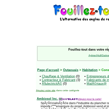
Fouillez-tout dans votre ré
Aylmer/Hull/Gatin
Page d'accueil
>
Outaouais
>
Habitation
> Cons
•
Chauffage & Ventilation
(0)
•
Entrepreneurs 
•
Contracteur & Fabricant
(3)
•
Fabricants de 
•
Ã‰lectricitÃ©
(0)
•
MatÃ©riaux@
Ajoutez votre site
dans cette catégorie
Ambiosol Inc.
cliquez pour la carte!
SpÃƒÂ©cialisÃƒÂ©e dans l''industrie du plancher r
importe l''''''''envergure du projet, Ambiosol vend et 