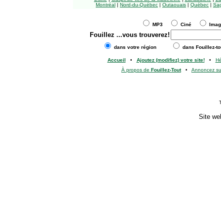
Montréal
|
Nord-du-Québec
|
Outaouais
|
Québec
|
Sag
MP3
Ciné
Ima
Fouillez
...vous trouverez!
dans votre région
dans Fouillez-to
Accueil
•
Ajoutez (modifiez) votre site!
•
H
À propos de
Fouillez-Tout
•
Annoncez s
Site we