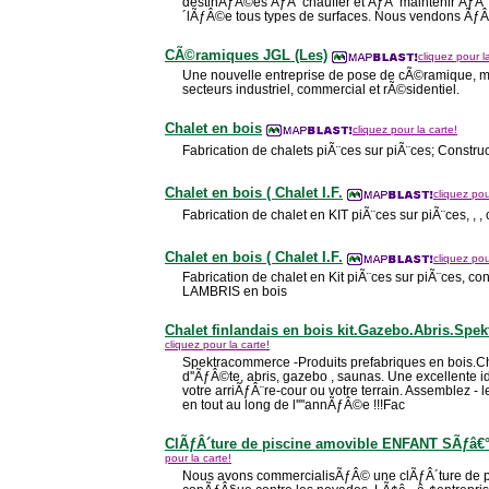
destinÃƒÂ©es ÃƒÂ chauffer et ÃƒÂ maintenir ÃƒÂ
´lÃƒÂ©e tous types de surfaces. Nous vendons Ãƒ
CÃ©ramiques JGL (Les)
cliquez pour l
Une nouvelle entreprise de pose de cÃ©ramique, ma
secteurs industriel, commercial et rÃ©sidentiel.
Chalet en bois
cliquez pour la carte!
Fabrication de chalets piÃ¨ces sur piÃ¨ces; Construc
Chalet en bois ( Chalet I.F.
cliquez pou
Fabrication de chalet en KIT piÃ¨ces sur piÃ¨ces, , ,
Chalet en bois ( Chalet I.F.
cliquez pou
Fabrication de chalet en Kit piÃ¨ces sur piÃ¨ces, con
LAMBRIS en bois
Chalet finlandais en bois kit.Gazebo.Abris.Sp
cliquez pour la carte!
Spektracommerce -Produits prefabriques en bois.Cha
d''ÃƒÂ©te, abris, gazebo , saunas. Une excellen
votre arriÃƒÂ¨re-cour ou votre terrain. Assemblez - 
en tout au long de l''''annÃƒÂ©e !!!Fac
ClÃƒÂ´ture de piscine amovible ENFANT SÃƒâ
pour la carte!
Nous avons commercialisÃƒÂ© une clÃƒÂ´ture de 