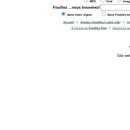
MP3
Ciné
Ima
Fouillez
...vous trouverez!
dans votre région
dans Fouillez-to
Accueil
•
Ajoutez (modifiez) votre site!
•
H
À propos de
Fouillez-Tout
•
Annoncez s
Site we