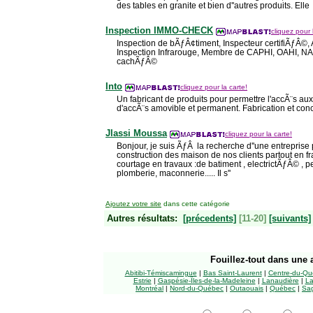
des tables en granite et bien d''autres produits. Elle
Inspection IMMO-CHECK
cliquez pour 
Inspection de bÃƒÂ¢timent, Inspecteur certifiÃƒÂ©, 
Inspection Infrarouge, Membre de CAPHI, OAHI, NAC
cachÃƒÂ©
Into
cliquez pour la carte!
Un fabricant de produits pour permettre l'accÃ¨s aux 
d'accÃ¨s amovible et permanent. Fabrication et con
Jlassi Moussa
cliquez pour la carte!
Bonjour, je suis ÃƒÂ la recherche d''une entrepris
construction des maison de nos clients partout en fra
courtage en travaux :de batiment , electrictÃƒÂ© , p
plomberie, maconnerie..... Il s''
Ajoutez votre site
dans cette catégorie
Autres résultats:
[précedents]
[11-20]
[suivants]
Fouillez-tout
dans une a
Abitibi-Témiscamingue
|
Bas Saint-Laurent
|
Centre-du-Qu
Estrie
|
Gaspésie-Îles-de-la-Madeleine
|
Lanaudière
|
La
Montréal
|
Nord-du-Québec
|
Outaouais
|
Québec
|
Sag