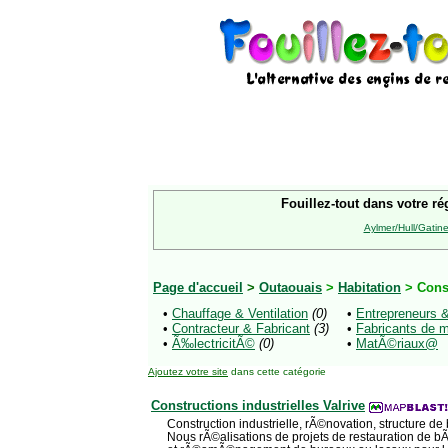
Fouillez-tout dans votre ré
Aylmer/Hull/Gatin
Page d'accueil
>
Outaouais
>
Habitation
> Cons
•
Chauffage & Ventilation
(0)
•
Entrepreneurs 
•
Contracteur & Fabricant
(3)
•
Fabricants de 
•
Ã‰lectricitÃ©
(0)
•
MatÃ©riaux@
Ajoutez votre site
dans cette catégorie
Constructions industrielles Valrive
Construction industrielle, rÃ©novation, structure de
Nous rÃ©alisations de projets de restauration de bÃ