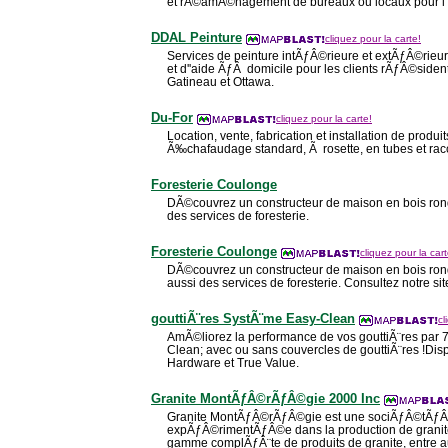
et rÃ©amÃ©nagement de bureaux ou locaux pour l 
DDAL Peinture
cliquez pour la carte!
Services de peinture intÃƒÂ©rieure et extÃƒÂ©rieu
et d''aide ÃƒÂ domicile pour les clients rÃƒÂ©siden
Gatineau et Ottawa.
Du-For
cliquez pour la carte!
Location, vente, fabrication et installation de prod
Ã‰chafaudage standard, Ã rosette, en tubes et rac
Foresterie Coulonge
DÃ©couvrez un constructeur de maison en bois rond 
des services de foresterie.
Foresterie Coulonge
cliquez pour la cart
DÃ©couvrez un constructeur de maison en bois rond 
aussi des services de foresterie. Consultez notre sit
gouttiÃ¨res SystÃ¨me Easy-Clean
cl
AmÃ©liorez la performance de vos gouttiÃ¨res par 
Clean; avec ou sans couvercles de gouttiÃ¨res !D
Hardware et True Value.
Granite MontÃƒÂ©rÃƒÂ©gie 2000 Inc
Granite MontÃƒÂ©rÃƒÂ©gie est une sociÃƒÂ©tÃƒÂ©
expÃƒÂ©rimentÃƒÂ©e dans la production de granite.
gamme complÃƒÂ¨te de produits de granite, entre au