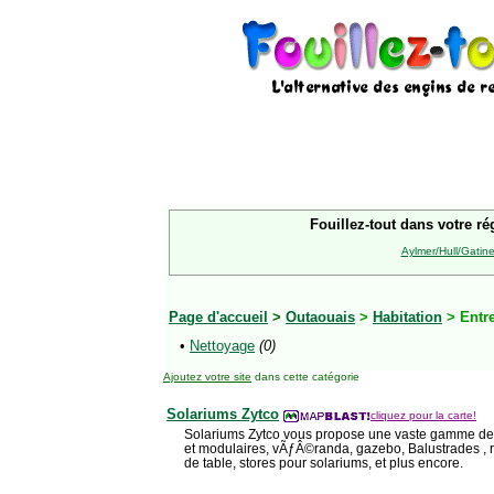
Fouillez-tout dans votre ré
Aylmer/Hull/Gatin
Page d'accueil
>
Outaouais
>
Habitation
> Entr
•
Nettoyage
(0)
Ajoutez votre site
dans cette catégorie
Solariums Zytco
cliquez pour la carte!
Solariums Zytco vous propose une vaste gamme de
et modulaires, vÃƒÂ©randa, gazebo, Balustrades , r
de table, stores pour solariums, et plus encore.