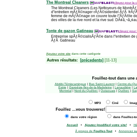
The Montreal Cleaners
cliquez pour la c
The Montreal Cleaners (Les Nettoyeurs de MontrÃƒÂ
d''entretien mÃƒÂ©nager rÃƒÂ©sidentiel ÃƒÂ frÃ
femme de mÃƒÂ©nage on couvre toute l''ÃƒÂ®le de
des villes de la rive nord et la rive sud. DÃ¢â‚¬â„¢a
Tonte de gazon Gatineau
cliquez pour 
Entreprise spÃƒÂ©cialisÃƒÂ©e dans l''entretien de 
ÃƒÂ Gatineau
Ajoutez votre site
dans cette catégorie
Autres résultats:
[précedents]
[11-13]
Fouillez-tout
dans une a
Abitibi-Témiscamingue
|
Bas Saint-Laurent
|
Centre-du-Qu
Estrie
|
Gaspésie-Îles-de-la-Madeleine
|
Lanaudière
|
La
Montréal
|
Nord-du-Québec
|
Outaouais
|
Québec
|
Sag
MP3
Ciné
Ima
Fouillez
...vous trouverez!
dans votre région
dans Fouillez-to
Accueil
•
Ajoutez (modifiez) votre site!
•
H
À propos de
Fouillez-Tout
•
Annoncez s