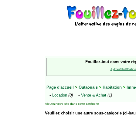
Fouillez-tout dans votre ré
Aylmer/Hull/Gatin
Page d'accueil
>
Outaouais
>
Habitation
>
Immo
•
Location
(0)
•
Vente & Achat
(1)
Ajoutez votre site
dans cette catégorie
Veuillez choisir une autre sous-catégorie (ci-haut