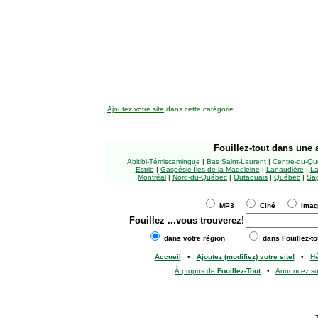
Ajoutez votre site
dans cette catégorie
Fouillez-tout
dans une a
Abitibi-Témiscamingue
|
Bas Saint-Laurent
|
Centre-du-Qu
Estrie
|
Gaspésie-Îles-de-la-Madeleine
|
Lanaudière
|
La
Montréal
|
Nord-du-Québec
|
Outaouais
|
Québec
|
Sag
MP3
Ciné
Ima
Fouillez
...vous trouverez!
dans votre région
dans Fouillez-to
Accueil
•
Ajoutez (modifiez) votre site!
•
H
À propos de
Fouillez-Tout
•
Annoncez s