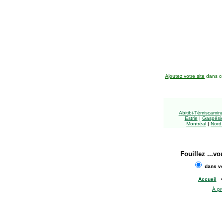
Ajoutez votre site
dans ce
Abitibi-Témiscami
Estrie
|
Gaspésie
Montréal
|
Nord
Fouillez
...vo
dans vo
Accueil
À p