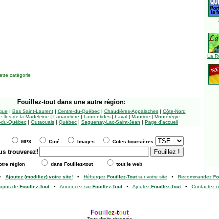
La R
tte catégorie
Fouillez-tout
dans une autre région:
ngue
|
Bas Saint-Laurent
|
Centre-du-Québec
|
Chaudières-Appalaches
|
Côte-Nord
-Îles-de-la-Madeleine
|
Lanaudière
|
Laurentides
|
Laval
|
Mauricie
|
Montérégie
-du-Québec
|
Outaouais
|
Québec
|
Saguenay-Lac-Saint-Jean
|
Page d'accueil
MP3
Ciné
Images
Cotes boursières
us trouverez!
tre région
dans Fouillez-tout
tout le web
•
Ajoutez (modifiez) votre site!
•
Hébergez
Fouillez-Tout
sur votre site
•
Recommandez
Fo
ropos de
Fouillez-Tout
•
Annoncez sur
Fouillez-Tout
•
Ajoutez
Fouillez-Tout
•
Contactez-
F
o
u
i
l
l
e
z
-
t
o
u
t
Tous droits réservés