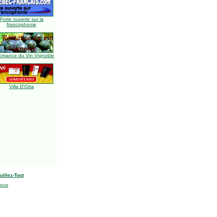
Porte ouverte sur la
francophonie
omance du Vin Vignoble
Villa D'Orta
uillez-Tout
nous