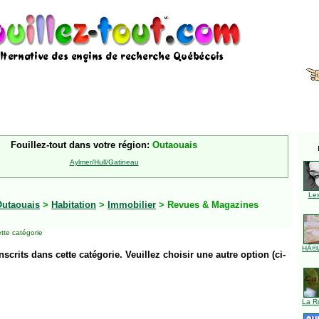
Fouillez-tout dans votre région:
Outaouais
Aylmer/Hull/Gatineau
Le
utaouais
>
Habitation
>
Immobilier
> Revues & Magazines
tte catégorie
HÃ©l
inscrits dans cette catégorie. Veuillez choisir une autre option (ci-
La R