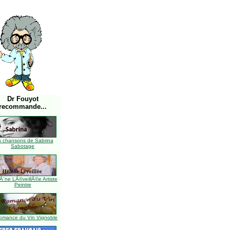
Dr Fouyot
recommande...
s chansons de Sabrina
Sabotage
Ã¨ne LÃ©veillÃ©e Artiste
Peintre
omance du Vin Vignoble