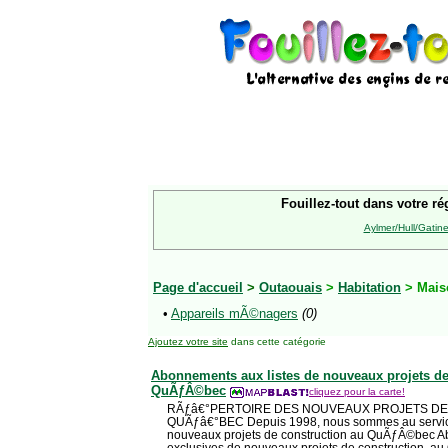
Fouillez-tout dans votre ré
Aylmer/Hull/Gatin
Page d'accueil
>
Outaouais
>
Habitation
> Mai
•
Appareils mÃ©nagers
(0)
Ajoutez votre site
dans cette catégorie
Abonnements aux listes de nouveaux projets de
QuÃƒÂ©bec
cliquez pour la carte!
RÃƒâ€°PERTOIRE DES NOUVEAUX PROJETS D
QUÃƒâ€°BEC Depuis 1998, nous sommes au service 
nouveaux projets de construction au QuÃƒÂ©bec A
exclusives de nouveaux projets de construction, 