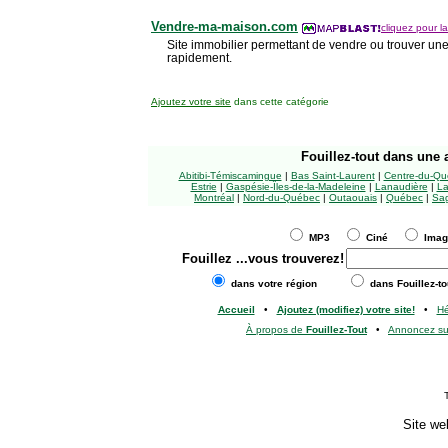
Vendre-ma-maison.com
cliquez pour la
Site immobilier permettant de vendre ou trouver un
rapidement.
Ajoutez votre site
dans cette catégorie
Fouillez-tout
dans une a
Abitibi-Témiscamingue
|
Bas Saint-Laurent
|
Centre-du-Qu
Estrie
|
Gaspésie-Îles-de-la-Madeleine
|
Lanaudière
|
La
Montréal
|
Nord-du-Québec
|
Outaouais
|
Québec
|
Sag
MP3
Ciné
Ima
Fouillez
...vous trouverez!
dans votre région
dans Fouillez-to
Accueil
•
Ajoutez (modifiez) votre site!
•
H
À propos de
Fouillez-Tout
•
Annoncez s
Site we