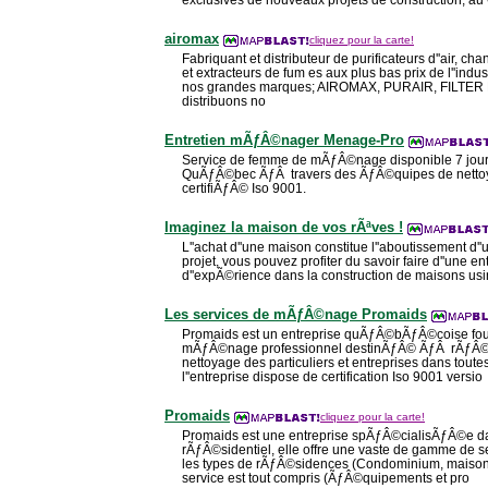
airomax
cliquez pour la carte!
Fabriquant et distributeur de purificateurs d''air, cha
et extracteurs de fum es aux plus bas prix de l''indus
nos grandes marques; AIROMAX, PURAIR, FILTER 
distribuons no
Entretien mÃƒÂ©nager Menage-Pro
Service de femme de mÃƒÂ©nage disponible 7 jours 
QuÃƒÂ©bec ÃƒÂ travers des ÃƒÂ©quipes de nettoy
certifiÃƒÂ© Iso 9001.
Imaginez la maison de vos rÃªves !
L''achat d''une maison constitue l''aboutissement d''
projet, vous pouvez profiter du savoir faire d''une e
d''expÃ©rience dans la construction de maisons usi
Les services de mÃƒÂ©nage Promaids
Promaids est un entreprise quÃƒÂ©bÃƒÂ©coise four
mÃƒÂ©nage professionnel destinÃƒÂ© ÃƒÂ rÃƒÂ©
nettoyage des particuliers et entreprises dans tout
l''entreprise dispose de certification Iso 9001 versio
Promaids
cliquez pour la carte!
Promaids est une entreprise spÃƒÂ©cialisÃƒÂ©e 
rÃƒÂ©sidentiel, elle offre une vaste de gamme de s
les types de rÃƒÂ©sidences (Condominium, maison 
service est tout compris (ÃƒÂ©quipements et pro