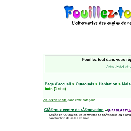
Fouillez-tout dans votre ré
Aylmer/Hull/Gatin
Page d'accueil
>
Outaouais
>
Habitation
>
Mais
bain
(1 site)
Ajoutez votre site
dans cette catégorie
ClÃ©roux centre de rÃ©novation
cl
SituÃ© en Outaouais, ce commerce se spÃ©cialise en plombe
construction de salles de bain.