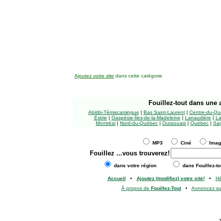
Ajoutez votre site
dans cette catégorie
Fouillez-tout
dans une a
Abitibi-Témiscamingue
|
Bas Saint-Laurent
|
Centre-du-Qu
Estrie
|
Gaspésie-Îles-de-la-Madeleine
|
Lanaudière
|
La
Montréal
|
Nord-du-Québec
|
Outaouais
|
Québec
|
Sag
MP3
Ciné
Ima
Fouillez
...vous trouverez!
dans votre région
dans Fouillez-to
Accueil
•
Ajoutez (modifiez) votre site!
•
H
À propos de
Fouillez-Tout
•
Annoncez s