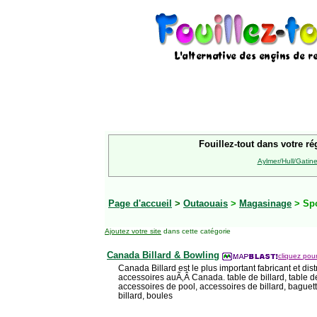
Fouillez-tout dans votre ré
Aylmer/Hull/Gatin
Page d'accueil
>
Outaouais
>
Magasinage
> Spo
Ajoutez votre site
dans cette catégorie
Canada Billard & Bowling
cliquez pour
Canada Billard est le plus important fabricant et dist
accessoires auÃ‚Â Canada. table de billard, table d
accessoires de pool, accessoires de billard, baguet
billard, boules