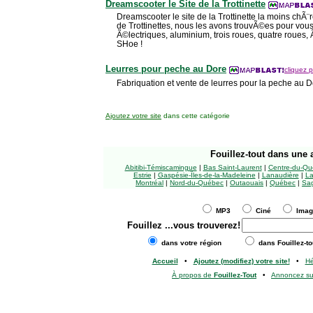
Dreamscooter le Site de la Trottinette
Dreamscooter le site de la Trottinette la moins chÃ
de Trottinettes, nous les avons trouvÃ©es pour vou
Ã©lectriques, aluminium, trois roues, quatre roues, Ã
SHoe !
Leurres pour peche au Dore
cliquez p
Fabriquation et vente de leurres pour la peche au D
Ajoutez votre site
dans cette catégorie
Fouillez-tout
dans une a
Abitibi-Témiscamingue
|
Bas Saint-Laurent
|
Centre-du-Qu
Estrie
|
Gaspésie-Îles-de-la-Madeleine
|
Lanaudière
|
La
Montréal
|
Nord-du-Québec
|
Outaouais
|
Québec
|
Sag
MP3
Ciné
Ima
Fouillez
...vous trouverez!
dans votre région
dans Fouillez-to
Accueil
•
Ajoutez (modifiez) votre site!
•
H
À propos de
Fouillez-Tout
•
Annoncez s