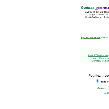
Gvota.ca
Gvota.ca est un ser
rÃƒÂ©gion de Grand 
illimitÃƒÂ©es et cho
Ajoutez votre site
dans ce
Abitibi-Témiscami
Estrie
|
Gaspésie
Montréal
|
Nord
Fouillez
...vo
dans vo
Accueil
À p