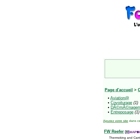
Page d'accueil
>
O
•
Aviation@
•
Covoiturage
(1)
•
DÃ©mÃ©nagem
•
Entreposage
(1)
Ajoutez votre site
dans ce
FW Reefer
Thermoking and Carr