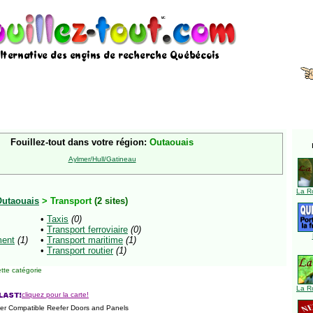
Fouillez-tout dans votre région:
Outaouais
Aylmer/Hull/Gatineau
La R
utaouais
> Transport
(2 sites)
•
Taxis
(0)
•
Transport ferroviaire
(0)
ent
(1)
•
Transport maritime
(1)
•
Transport routier
(1)
tte catégorie
La R
cliquez pour la carte!
ier Compatible Reefer Doors and Panels