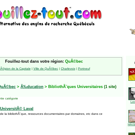
Fouillez-tout dans votre région:
QuÃ©bec
Ã©gion de la Capitale
|
Ville de QuÃ©bec
|
Charlevoix
|
Portneuf
QuÃ©bec
>
Ã‰ducation
> BibliothÃ¨ques Universitaires
(1 site)
tte catégorie
Le
'UniversitÃ© Laval
de la bibliothÃ¨que, ressources documentaires par domaines, etc dans ce
HÃ©l