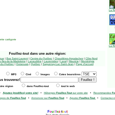
La R
tte catégorie
La R
Fouillez-tout
dans une autre région:
ngue
|
Bas Saint-Laurent
|
Centre-du-Québec
|
Chaudières-Appalaches
|
Côte-Nord
-Îles-de-la-Madeleine
|
Lanaudière
|
Laurentides
|
Laval
|
Mauricie
|
Montérégie
-du-Québec
|
Outaouais
|
Québec
|
Saguenay-Lac-Saint-Jean
|
Page d'accueil
MP3
Ciné
Images
Cotes boursières
us trouverez!
tre région
dans Fouillez-tout
tout le web
•
Ajoutez (modifiez) votre site!
•
Hébergez
Fouillez-Tout
sur votre site
•
Recommandez
Fo
ropos de
Fouillez-Tout
•
Annoncez sur
Fouillez-Tout
•
Ajoutez
Fouillez-Tout
•
Contactez-
F
o
u
i
l
l
e
z
-
t
o
u
t
Tous droits réservés