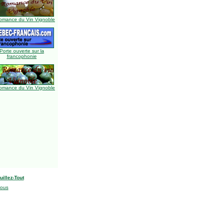
omance du Vin Vignoble
Porte ouverte sur la
francophonie
omance du Vin Vignoble
uillez-Tout
nous