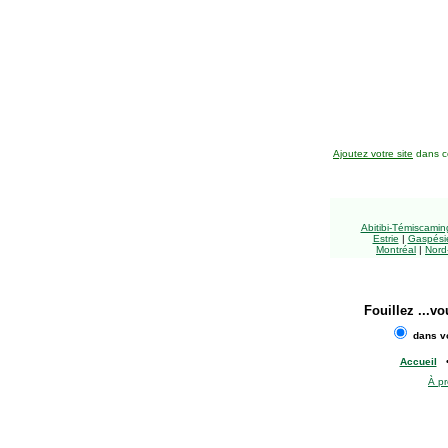
Ajoutez votre site
dans ce
Abitibi-Témiscami
Estrie
|
Gaspésie
Montréal
|
Nord
Fouillez
...vo
dans vo
Accueil
À p