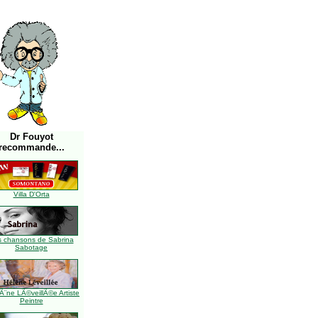
Dr Fouyot
recommande...
Villa D'Orta
s chansons de Sabrina
Sabotage
Ã¨ne LÃ©veillÃ©e Artiste
Peintre