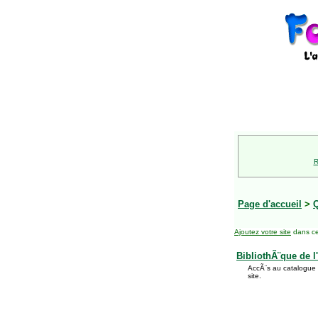
R
Page d'accueil
>
Ajoutez votre site
dans ce
BibliothÃ¨que de l
AccÃ¨s au catalogue 
site.