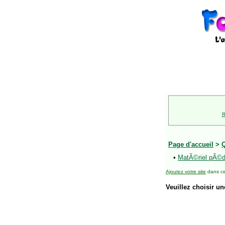
R
Page d'accueil
>
•
MatÃ©riel pÃ©d
Ajoutez votre site
dans ce
Veuillez choisir un