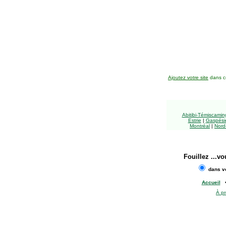
Ajoutez votre site
dans ce
Abitibi-Témiscami
Estrie
|
Gaspésie
Montréal
|
Nord
Fouillez
...vo
dans vo
Accueil
À p