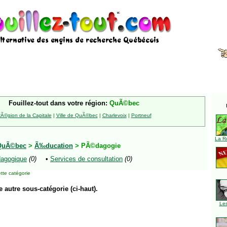
Fouillez-tout dans votre région:
QuÃ©bec
Ã©gion de la Capitale
|
Ville de QuÃ©bec
|
Charlevoix
|
Portneuf
La R
QuÃ©bec
>
Ã‰ducation
> PÃ©dagogie
agogique
(0)
•
Services de consultation
(0)
tte catégorie
e autre sous-catégorie (ci-haut).
Le