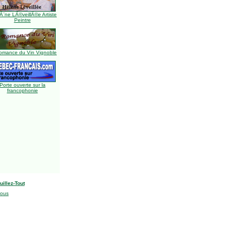
Ã¨ne LÃ©veillÃ©e Artiste
Peintre
omance du Vin Vignoble
Porte ouverte sur la
francophonie
uillez-Tout
nous