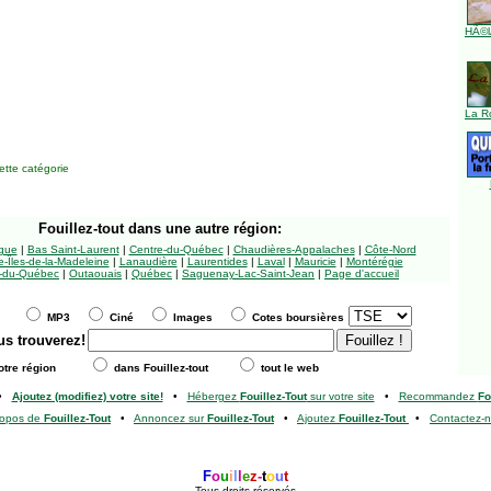
HÃ©l
La R
tte catégorie
Fouillez-tout
dans une autre région:
ngue
|
Bas Saint-Laurent
|
Centre-du-Québec
|
Chaudières-Appalaches
|
Côte-Nord
-Îles-de-la-Madeleine
|
Lanaudière
|
Laurentides
|
Laval
|
Mauricie
|
Montérégie
-du-Québec
|
Outaouais
|
Québec
|
Saguenay-Lac-Saint-Jean
|
Page d'accueil
MP3
Ciné
Images
Cotes boursières
us trouverez!
tre région
dans Fouillez-tout
tout le web
•
Ajoutez (modifiez) votre site!
•
Hébergez
Fouillez-Tout
sur votre site
•
Recommandez
Fo
ropos de
Fouillez-Tout
•
Annoncez sur
Fouillez-Tout
•
Ajoutez
Fouillez-Tout
•
Contactez-
F
o
u
i
l
l
e
z
-
t
o
u
t
Tous droits réservés