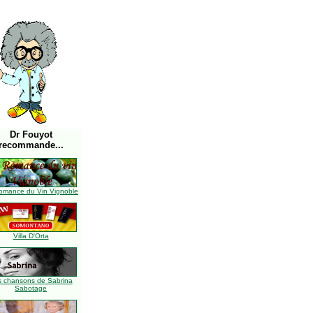
Dr Fouyot
recommande...
omance du Vin Vignoble
Villa D'Orta
s chansons de Sabrina
Sabotage