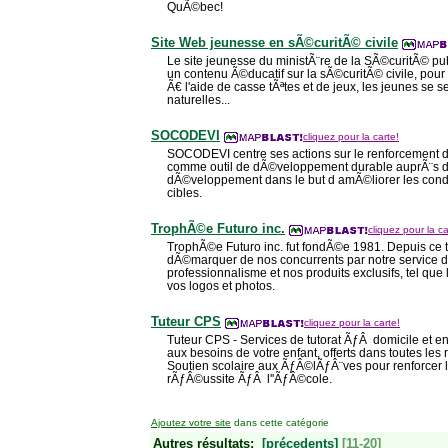
QuÃ©bec!
Site Web jeunesse en sÃ©curitÃ© civile
Le site jeunesse du ministÃ¨re de la SÃ©curitÃ© 
un contenu Ã©ducatif sur la sÃ©curitÃ© civile, pour
Ã€ l'aide de casse tÃªtes et de jeux, les jeunes se s
naturelles...
SOCODEVI
cliquez pour la carte!
SOCODEVI centre ses actions sur le renforcement d
comme outil de dÃ©veloppement durable auprÃ¨s d
dÃ©veloppement dans le but d amÃ©liorer les condi
cibles.
TrophÃ©e Futuro inc.
cliquez pour la ca
TrophÃ©e Futuro inc. fut fondÃ©e 1981. Depuis ce
dÃ©marquer de nos concurrents par notre service d
professionnalisme et nos produits exclusifs, tel que
vos logos et photos.
Tuteur CPS
cliquez pour la carte!
Tuteur CPS - Services de tutorat ÃƒÂ domicile et en
aux besoins de votre enfant, offerts dans toutes 
Soutien scolaire aux ÃƒÂ©lÃƒÂ¨ves pour renforcer l
rÃƒÂ©ussite ÃƒÂ l''ÃƒÂ©cole.
Ajoutez votre site
dans cette catégorie
Autres résultats:
[précedents]
[11-20]