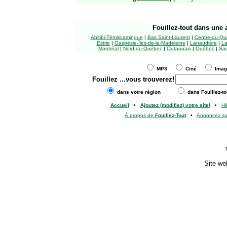
Fouillez-tout
dans une a
Abitibi-Témiscamingue
|
Bas Saint-Laurent
|
Centre-du-Qu
Estrie
|
Gaspésie-Îles-de-la-Madeleine
|
Lanaudière
|
La
Montréal
|
Nord-du-Québec
|
Outaouais
|
Québec
|
Sag
MP3
Ciné
Ima
Fouillez
...vous trouverez!
dans votre région
dans Fouillez-to
Accueil
•
Ajoutez (modifiez) votre site!
•
H
À propos de
Fouillez-Tout
•
Annoncez s
Site we