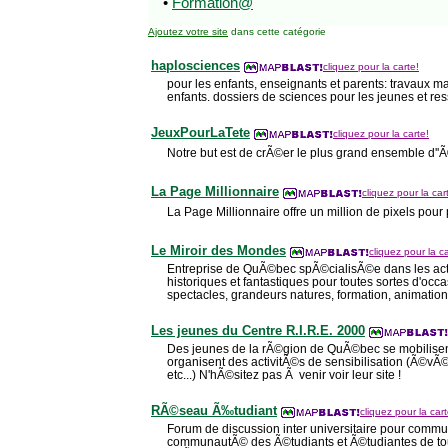
•
Formation@
Ajoutez votre site
dans cette catégorie
haplosciences
cliquez pour la carte!
pour les enfants, enseignants et parents: travaux ma
enfants. dossiers de sciences pour les jeunes et res
JeuxPourLaTete
cliquez pour la carte!
Notre but est de crÃ©er le plus grand ensemble d''Ã
La Page Millionnaire
cliquez pour la car
La Page Millionnaire offre un million de pixels pour 
Le Miroir des Mondes
cliquez pour la ca
Entreprise de QuÃ©bec spÃ©cialisÃ©e dans les ac
historiques et fantastiques pour toutes sortes d'occa
spectacles, grandeurs natures, formation, animations
Les jeunes du Centre R.I.R.E. 2000
Des jeunes de la rÃ©gion de QuÃ©bec se mobilisent
organisent des activitÃ©s de sensibilisation (Ã©v
etc...) N'hÃ©sitez pas Ã venir voir leur site !
RÃ©seau Ã‰tudiant
cliquez pour la cart
Forum de discussion inter universitaire pour commu
communautÃ© des Ã©tudiants et Ã©tudiantes de tou